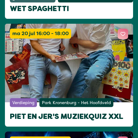
WET SPAGHETTI
ma 20 jul 16:00 - 18:00
Verdieping
Park Kronenburg - Het Hoofdveld
PIET EN JER'S MUZIEKQUIZ XXL