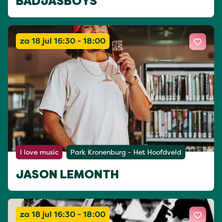
BADJASBOYS
za 18 jul 16:30 - 18:00
I love music
Park Kronenburg - Het Hoofdveld
JASON LEMONTH
za 18 jul 16:30 - 18:00