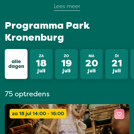
Lees meer
Programma Park
Kronenburg
ZA
ZO
MA
DI
alle
18
19
20
21
dagen
juli
juli
juli
juli
75 optredens
za 18 jul 14:00 - 16:00