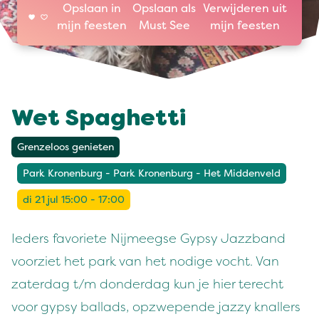
Opslaan in
Opslaan als
Verwijderen uit
mijn feesten
Must See
mijn feesten
Wet Spaghetti
Grenzeloos genieten
Park Kronenburg - Park Kronenburg - Het Middenveld
di 21 jul 15:00 - 17:00
Ieders favoriete Nijmeegse Gypsy Jazzband
voorziet het park van het nodige vocht. Van
zaterdag t/m donderdag kun je hier terecht
voor gypsy ballads, opzwepende jazzy knallers