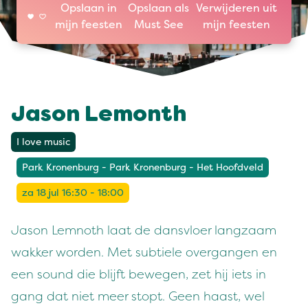
Opslaan in
Opslaan als
Verwijderen uit
mijn feesten
Must See
mijn feesten
Jason Lemonth
I love music
Park Kronenburg - Park Kronenburg - Het Hoofdveld
za 18 jul 16:30 - 18:00
Jason Lemnoth laat de dansvloer langzaam
wakker worden. Met subtiele overgangen en
een sound die blijft bewegen, zet hij iets in
gang dat niet meer stopt. Geen haast, wel