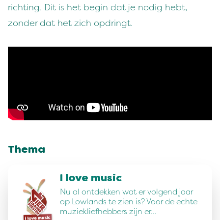
richting. Dit is het begin dat je nodig hebt,
zonder dat het zich opdringt.
Thema
I love music
Nu al ontdekken wat er volgend jaar
op Lowlands te zien is? Voor de echte
muziekliefhebbers zijn er…