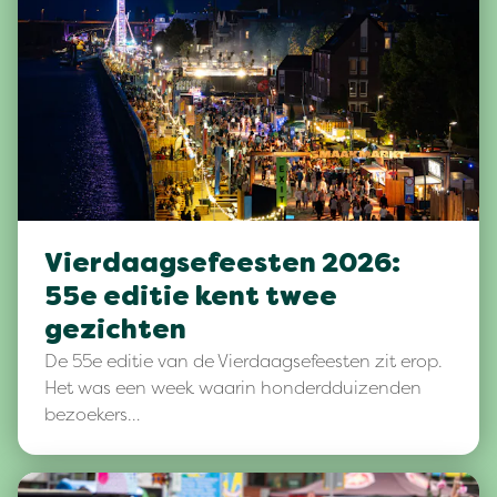
Vierdaagsefeesten 2026:
55e editie kent twee
gezichten
De 55e editie van de Vierdaagsefeesten zit erop.
Het was een week waarin honderdduizenden
bezoekers…