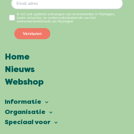
Home
Nieuws
Webshop
Informatie
Vierdaagsefeesten
Organisatie
Onze ambitie
Veelgestelde vragen
Speciaal voor
Partners
Facts & figures
Plattegrond