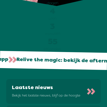
dagen
4
uren
3
minuten
54
seconden
e app
Relive the magic: bekijk de aft
Laatste nieuws
Bekijk het laatste nieuws, blijf op de hoogte