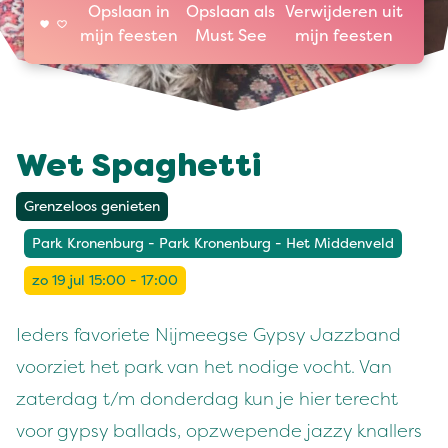
Opslaan in
Opslaan als
Verwijderen uit
mijn feesten
Must See
mijn feesten
Wet Spaghetti
Grenzeloos genieten
Park Kronenburg - Park Kronenburg - Het Middenveld
zo 19 jul 15:00 - 17:00
Ieders favoriete Nijmeegse Gypsy Jazzband
voorziet het park van het nodige vocht. Van
zaterdag t/m donderdag kun je hier terecht
voor gypsy ballads, opzwepende jazzy knallers