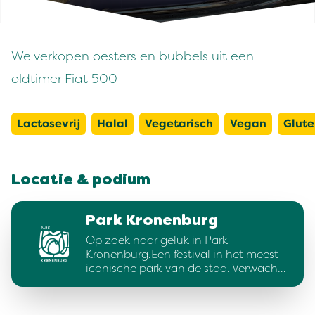
We verkopen oesters en bubbels uit een
oldtimer Fiat 500
Lactosevrij
Halal
Vegetarisch
Vegan
Glute
Locatie & podium
Park Kronenburg
Op zoek naar geluk in Park
Kronenburg.Een festival in het meest
iconische park van de stad. Verwach…