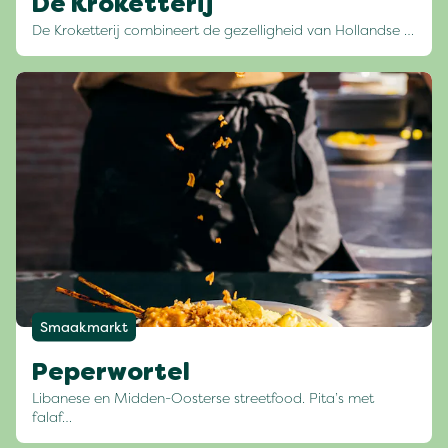
De Kroketterij
De Kroketterij combineert de gezelligheid van Hollandse …
Smaakmarkt
Peperwortel
Libanese en Midden-Oosterse streetfood. Pita’s met
falaf…