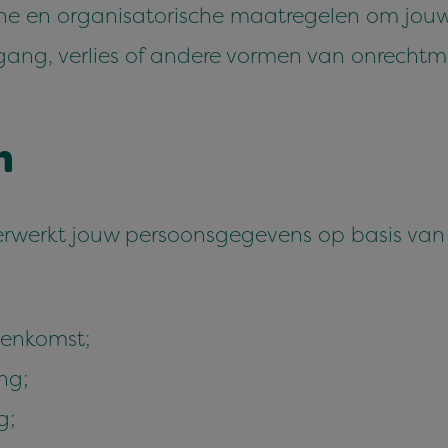
e en organ­isatorische maa­trege­len om jouw 
ang, ver­lies of andere vor­men van onrecht­
n
ver­w­erkt jouw per­soon­s­gegevens op basis va
eenkomst;
ng;
g;