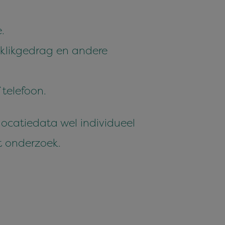
.
 klikge­drag en andere
 telefoon.
locatieda­ta wel indi­vidueel
et onderzoek.