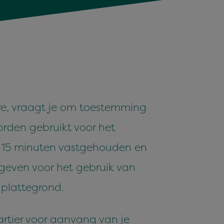
ore, vraagt je om toestem­ming
or­den gebruikt voor het
l
15
minuten vast­ge­houden en
te geven voor het gebruik van
e plattegrond.
rti­er voor aan­vang van je