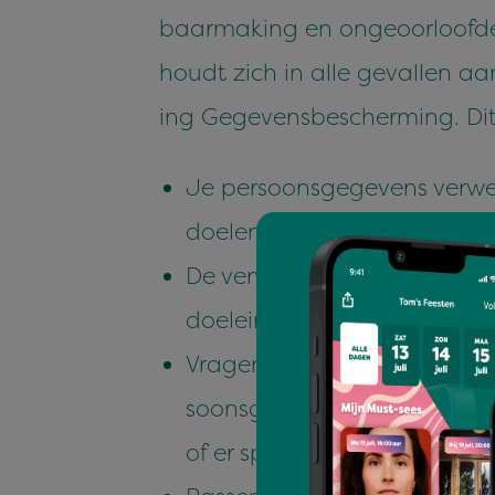
baar­mak­ing en ongeoor­loofde
houdt zich in alle gevallen aa
ing Gegevens­bescherming. Dit
Je per­soon­s­gegevens ver­w
doe­len en type per­soon­s­g
De ver­w­erk­ing van je per­
doelein­den waar­voor ze wor
Vra­gen om je uit­drukke­lijk
soon­s­gegevens, voor zover 
of er sprake is van een gerec