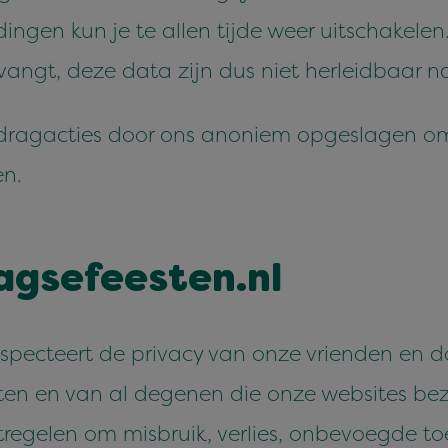
in­gen kun je te allen tijde weer uitschake­le
angt, deze data zijn dus niet her­lei­d­baar na
dra­gac­ties door ons anon­iem opges­la­gen o
en.
agse​feesten​.nl
especteert de pri­va­cy van onze vrien­den en do
­tan­ten en van al dege­nen die onze web­sites b
ege­len om mis­bruik, ver­lies, onbevoegde t