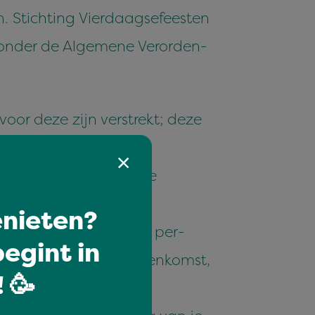
Sticht­ing Vier­daagse­feesten
ron­der de Algemene Veror­den­
oor deze zijn ver­strekt; deze
ing;
 die nodig zijn voor de
nieten?
de ver­w­erk­ing van je per­
egint in
et jou ges­loten overeenkomst,
 🥳