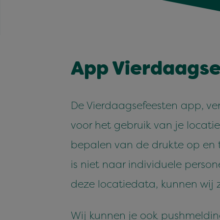
App Vier­daagse
De Vier­daagse­feesten app, ve
voor het gebruik van je locati
bepalen van de druk­te op en ti
is niet naar indi­vidu­ele per­s
deze locatieda­ta, kun­nen wij
Wij kun­nen je ook push­meldin