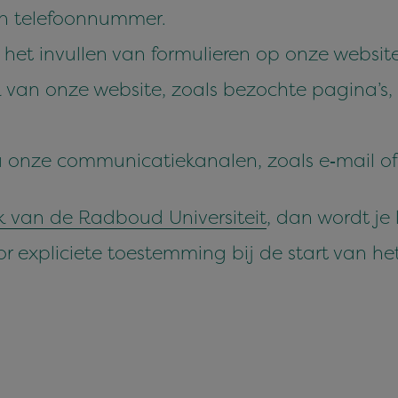
en telefoonnummer.
j het invullen van for­mulieren op onze website
van onze web­site, zoals bezochte pag­i­na’s,
a onze com­mu­ni­catiekanalen, zoals e‑mail of
 van de Rad­boud Uni­ver­siteit
, dan wordt je 
or expli­ci­ete toestem­ming bij de start van h