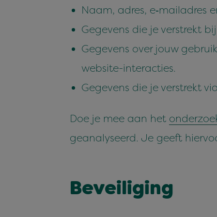
Naam, adres, e‑mailadres 
Gegevens die je ver­strekt bi
Gegevens over jouw gebruik 
website-interacties.
Gegevens die je ver­strekt vi
Doe je mee aan het
onder­zoek
geanaly­seerd. Je geeft hier­vo
Beveilig­ing