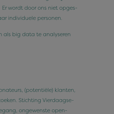
n. Er wordt door ons niet opges­
ar indi­vidu­ele personen.
m als big data te analy­seren
na­teurs, (poten­tiële) klanten,
ezoeken. Sticht­ing Vier­daagse­
oe­gang, ongewen­ste open­