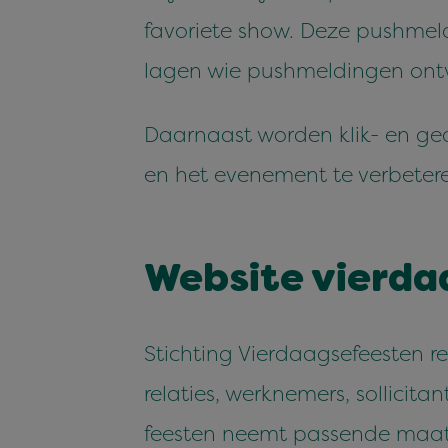
favori­ete show. Deze push­meld
la­gen wie push­meldin­gen ont­v
Daar­naast wor­den klik- en ge
en het even­e­ment te verbeter
Web­site vier​da
Sticht­ing Vier­daagse­feesten r
relaties, werkne­mers, sol­lic­i
feesten neemt passende maa­tr