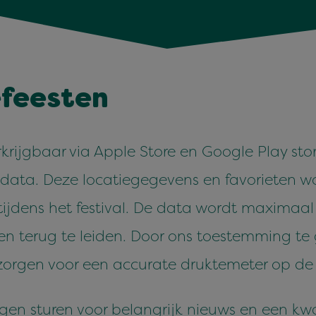
­feesten
rkri­jg­baar via Apple Store en Google Play st
eda­ta. Deze locatiegegevens en favori­eten w
j­dens het fes­ti­val. De data wordt max­i­maa
o­n­en terug te lei­den. Door ons toestem­ming 
 zor­gen voor een accu­rate druk­teme­ter op d
­gen sturen voor belan­grijk nieuws en een kwa