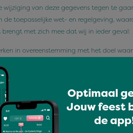
 wijzig­ing van deze gegevens tegen te gaan. 
n de toepas­selijke wet- en regel­gev­ing, waa
 brengt met zich mee dat wij in ieder geval:
­erken in overeen­stem­ming met het doel waar­v
egevens zijn beschreven in deze privacyverklar
soon­s­gegevens beperken tot enkel de gegevens
­den verwerkt;
Optimaal ge
e toestem­ming als wij deze nodig hebben voor 
Jouw feest b
deze toestem­ming niet besloten ligt in een m
de app!
ht­vaardigd belang of een wet­telijke plicht;