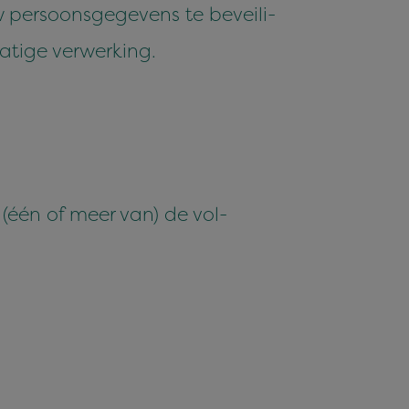
per­soon­s­gegevens te beveili­
matige verwerking.
n (één of meer van) de vol­