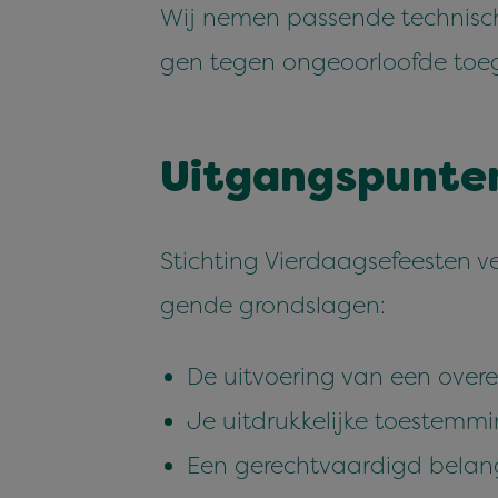
Wij nemen passende tech­nis­ch
gen tegen ongeoor­loofde toe­g
Uit­gangspun­te
Sticht­ing Vier­daagse­feesten 
gende grondslagen:
De uitvo­er­ing van een over
Je uit­drukke­lijke toestemmi
Een gerecht­vaardigd belan