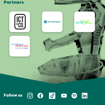
Partners
App
Bereikbaarheid/Toegankelijkheid
Follow us