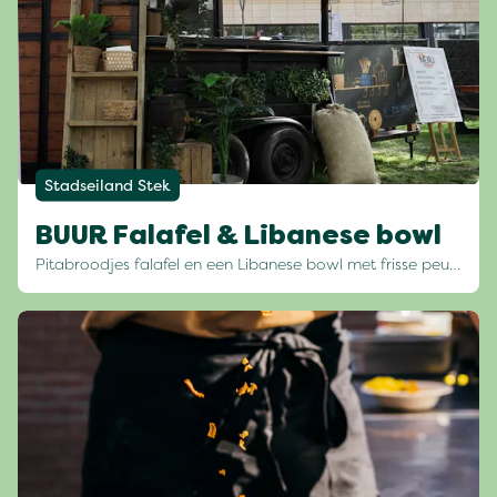
Stadseiland Stek
BUUR Falafel & Libanese bowl
Pitabroodjes falafel en een Libanese bowl met frisse peu…