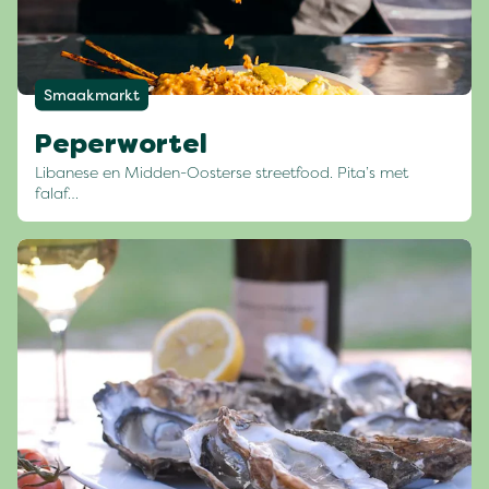
Smaakmarkt
Peperwortel
Libanese en Midden-Oosterse streetfood. Pita’s met
falaf…