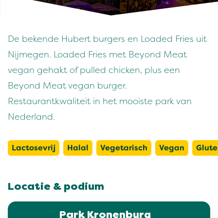
De bekende Hubert burgers en Loaded Fries uit
Nijmegen. Loaded Fries met Beyond Meat
vegan gehakt of pulled chicken, plus een
Beyond Meat vegan burger.
Restaurantkwaliteit in het mooiste park van
Nederland.
Lactosevrij
Halal
Vegetarisch
Vegan
Glute
Locatie & podium
Park Kronenburg