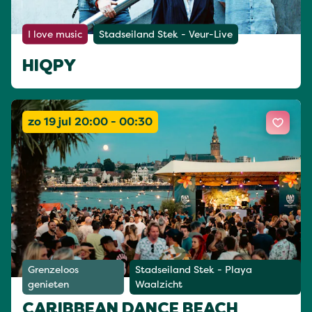
I love music
Stadseiland Stek - Veur-Live
HIQPY
zo 19 jul 20:00 - 00:30
Grenzeloos
Stadseiland Stek - Playa
genieten
Waalzicht
CARIBBEAN DANCE BEACH