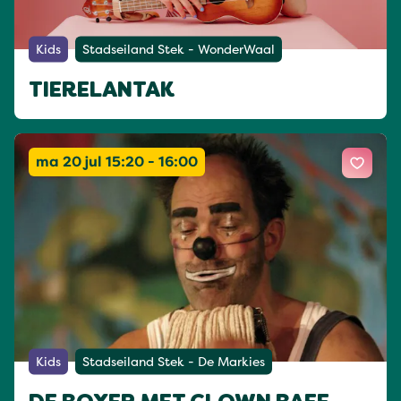
Kids
Stadseiland Stek - WonderWaal
TIERELANTAK
ma 20 jul 15:20 - 16:00
Kids
Stadseiland Stek - De Markies