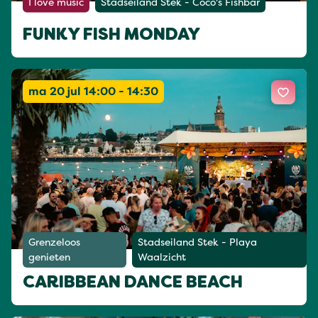
I love music
Stadseiland Stek - Coco's Fishbar
FUNKY FISH MONDAY
ma 20 jul 14:00 - 14:30
Grenzeloos
Stadseiland Stek - Playa
genieten
Waalzicht
CARIBBEAN DANCE BEACH