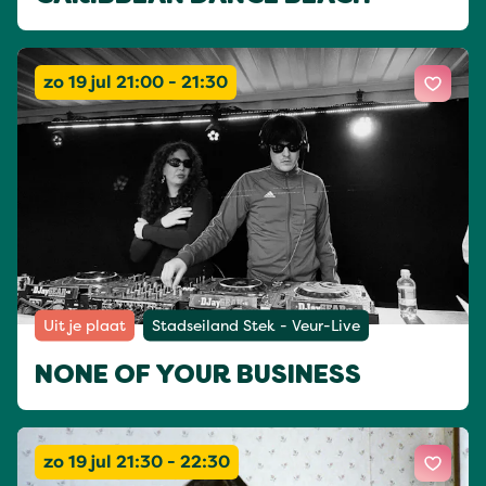
zo 19 jul 21:00 - 21:30
Uit je plaat
Stadseiland Stek - Veur-Live
NONE OF YOUR BUSINESS
zo 19 jul 21:30 - 22:30