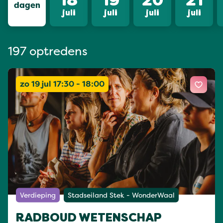
18
19
20
21
dagen
juli
juli
juli
juli
197 optredens
zo 19 jul 17:30 - 18:00
Verdieping
Stadseiland Stek - WonderWaal
RADBOUD WETENSCHAP