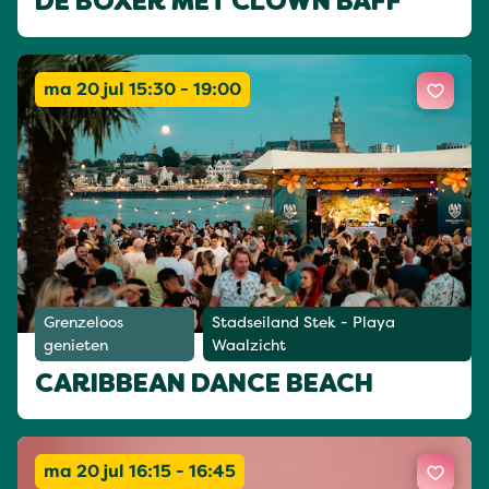
DE BOXER MET CLOWN BAFF
ma 20 jul 15:30 - 19:00
Grenzeloos
Stadseiland Stek - Playa
genieten
Waalzicht
CARIBBEAN DANCE BEACH
ma 20 jul 16:15 - 16:45