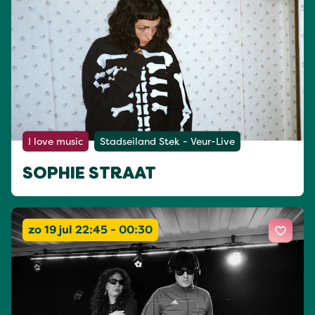
I love music
Stadseiland Stek - Veur-Live
SOPHIE STRAAT
zo 19 jul 22:45 - 00:30