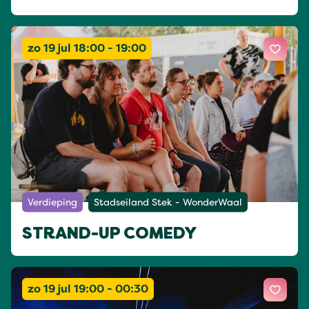
zo 19 jul 18:00 - 19:00
Verdieping
Stadseiland Stek - WonderWaal
STRAND-UP COMEDY
zo 19 jul 19:00 - 00:30