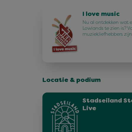
I love music
Nu al ontdekken wat e
Lowlands te zien is? V
muziekliefhebbers zijn
Locatie & podium
Stadseiland St
Live