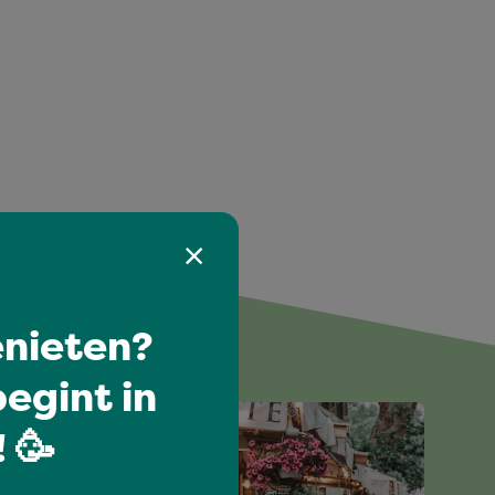
euk
nieten?
egint in
 🥳