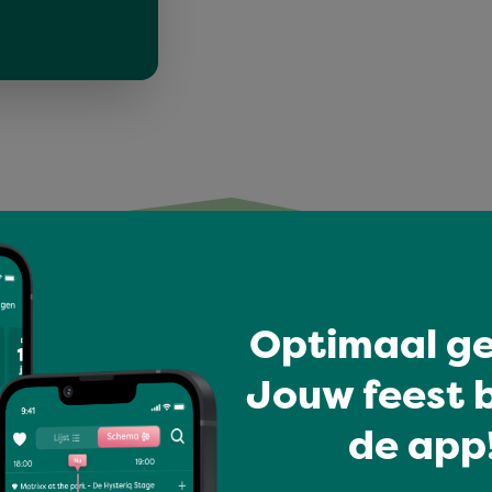
t vind je mogelijk ook l
Optimaal ge
Jouw feest b
de app!