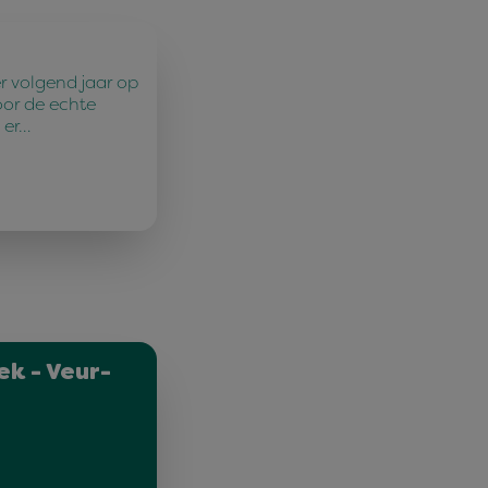
r volgend jaar op
oor de echte
 er…
ek - Veur-