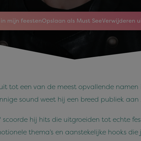
in mijn feesten
Opslaan als Must See
Verwijderen u
d uit tot een van de meest opvallende namen
zinnige sound weet hij een breed publiek aan 
' scoorde hij hits die uitgroeiden tot echte f
otionele thema’s en aanstekelijke hooks die 