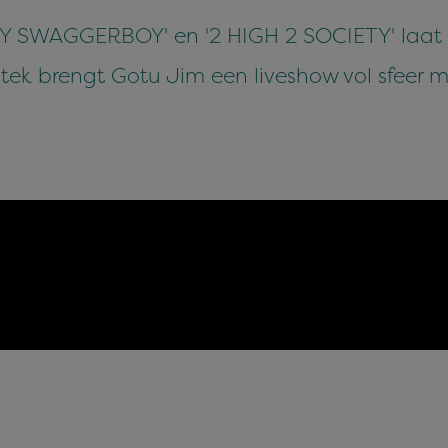
Y SWAGGERBOY' en '2 HIGH 2 SOCIETY' laat hi
ek brengt Gotu Jim een liveshow vol sfeer met