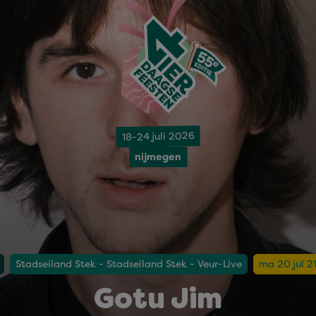
18-24 juli 2026
nijmegen
Stadseiland Stek - Stadseiland Stek - Veur-Live
ma 20 jul 2
Gotu Jim