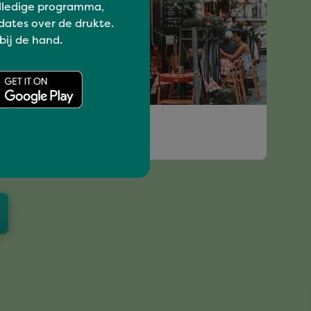
lledige programma,
dates over de drukte.
 bij de hand.
Grenzeloos genieten
PIAZZA NIGHT