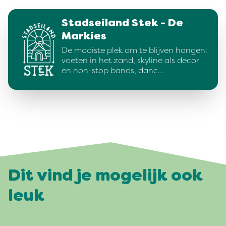
Stadseiland Stek - De
Markies
De mooiste plek om te blijven hangen:
voeten in het zand, skyline als decor
en non-stop bands, danc…
Dit vind je mogelijk ook
leuk