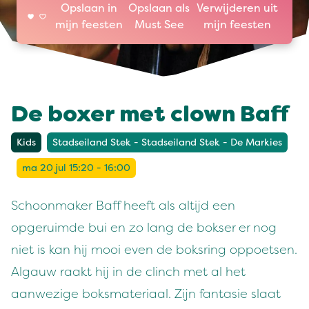
Opslaan in
Opslaan als
Verwijderen uit
mijn feesten
Must See
mijn feesten
De boxer met clown Baff
Kids
Stadseiland Stek - Stadseiland Stek - De Markies
ma 20 jul 15:20 - 16:00
Schoonmaker Baff heeft als altijd een
opgeruimde bui en zo lang de bokser er nog
niet is kan hij mooi even de boksring oppoetsen.
Algauw raakt hij in de clinch met al het
aanwezige boksmateriaal. Zijn fantasie slaat