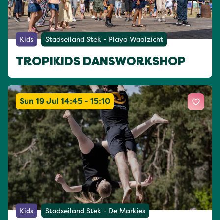
Kids
Stadseiland Stek - Playa Waalzicht
TROPIKIDS DANSWORKSHOP
Sun 19 Jul 14:45 - 15:10
Kids
Stadseiland Stek - De Markies