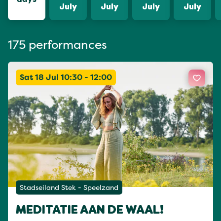
July
July
July
July
175 performances
Sat 18 Jul 10:30 - 12:00
Stadseiland Stek - Speelzand
MEDITATIE AAN DE WAAL!