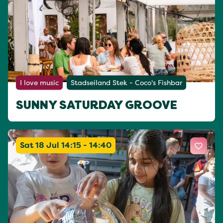
I love music
Stadseiland Stek - Coco's Fishbar
SUNNY SATURDAY GROOVE
Sat 18 Jul 14:15 - 14:40