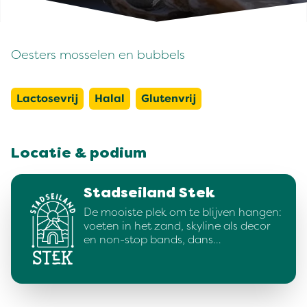
Oesters mosselen en bubbels
Lactosevrij
Halal
Glutenvrij
Locatie & podium
Stadseiland Stek
De mooiste plek om te blijven hangen:
voeten in het zand, skyline als decor
en non-stop bands, dans…