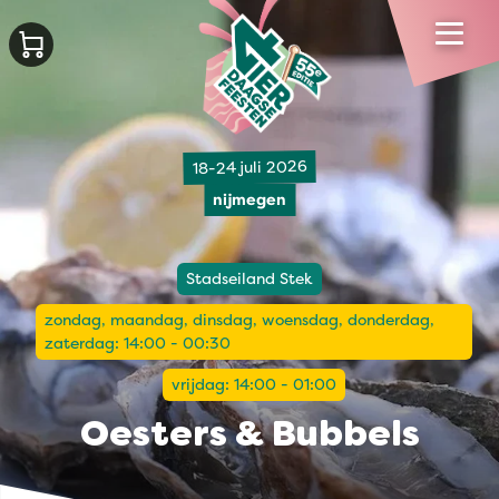
18-24 juli 2026
nijmegen
Stadseiland Stek
zondag, maandag, dinsdag, woensdag, donderdag,
zaterdag: 14:00 - 00:30
vrijdag: 14:00 - 01:00
Oesters & Bubbels