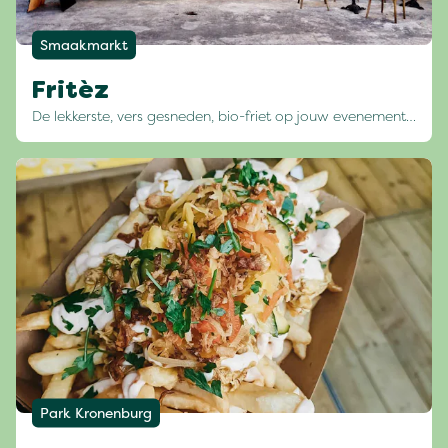
Smaakmarkt
Fritèz
De lekkerste, vers gesneden, bio-friet op jouw evenement…
Park Kronenburg