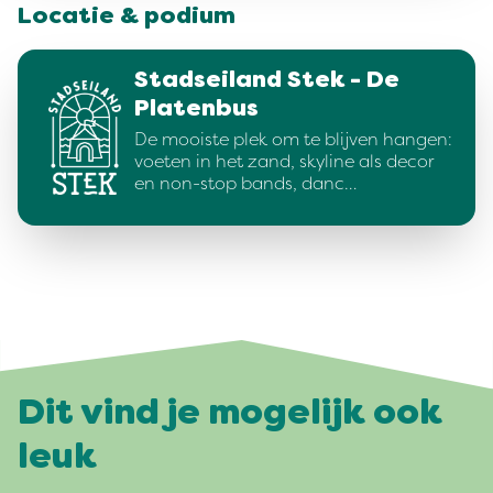
Locatie & podium
Stadseiland Stek - De
Platenbus
De mooiste plek om te blijven hangen:
voeten in het zand, skyline als decor
en non-stop bands, danc…
Dit vind je mogelijk ook
leuk