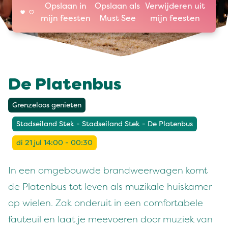
Opslaan in
Opslaan als
Verwijderen uit
mijn feesten
Must See
mijn feesten
De Platenbus
Grenzeloos genieten
Stadseiland Stek - Stadseiland Stek - De Platenbus
di 21 jul 14:00 - 00:30
In een omgebouwde brandweerwagen komt
de Platenbus tot leven als muzikale huiskamer
op wielen. Zak onderuit in een comfortabele
fauteuil en laat je meevoeren door muziek van