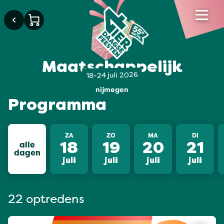
Maatschappelijk
18-24 juli 2026
nijmegen
Programma
ZA
ZO
MA
DI
alle
18
19
20
21
dagen
juli
juli
juli
juli
22 optredens