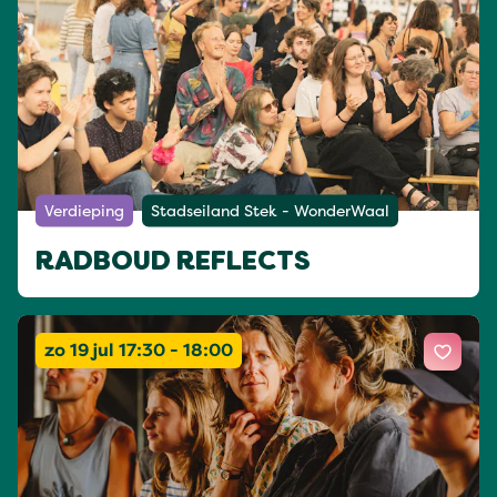
Verdieping
Stadseiland Stek - WonderWaal
RADBOUD REFLECTS
zo 19 jul 17:30 - 18:00