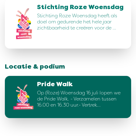
Stichting Roze Woensdag
Stichting Roze Woensdag heeft als
doel om gedurende het hele jaar
zichtbaarheid te creëren voor de …
Locatie & podium
Pride Walk
Op (Roze) Woensdag 16 juli lopen we
de Pride Walk. - Verzamelen tussen
16.00 en 16.30 uur.- Vertrek…