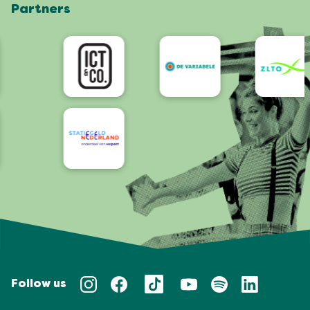
Partners
App
Bereikbaarheid/Toegankelijkheid
Follow us