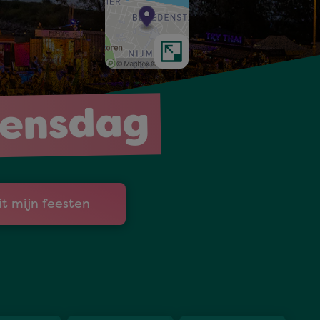
oensdag
it mijn feesten