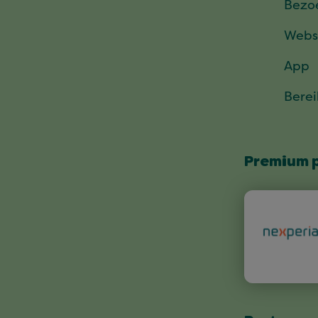
Bezo
Webs
App
Bere
Premium 