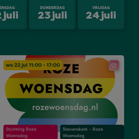
ENSDAG
DONDERDAG
VRIJDAG
2
juli
23
juli
24
juli
wo 22 jul 11:00 - 17:00
Stichting Roze
Stevenskerk - Roze
Woensdag
Woensdag