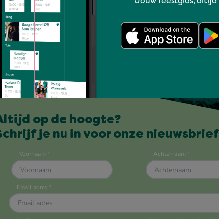
Jouw feestgids, altijd
Altijd op de hoogte?
Schrijf je nu in voor onze nieuwsbrief