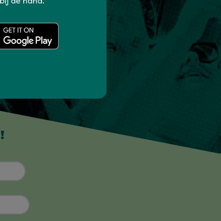
 bij de hand.
!