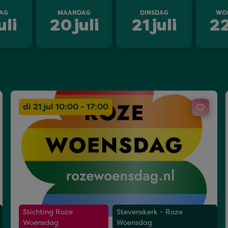
AG
MAANDAG
DINSDAG
WO
uli
20
juli
21
juli
2
di 21 jul 10:00 - 17:00
Stichting Roze
Stevenskerk - Roze
Woensdag
Woensdag