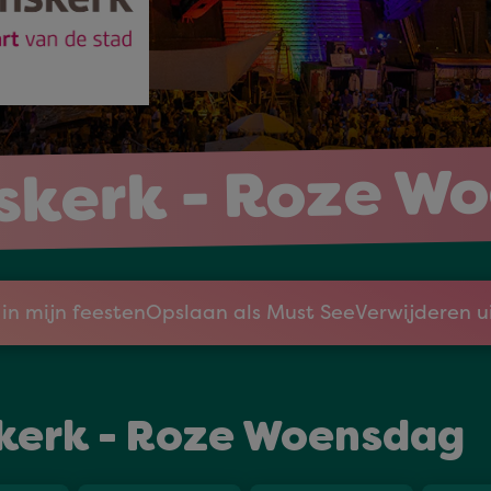
skerk - Roze W
in mijn feesten
Opslaan als Must See
Verwijderen u
kerk - Roze Woensdag