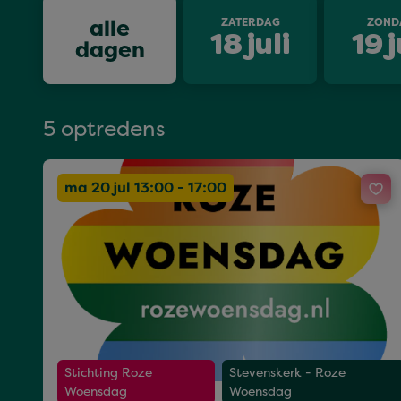
alle
ZATERDAG
ZOND
18
juli
19
j
dagen
5 optredens
ma 20 jul 13:00 - 17:00
Stichting Roze
Stevenskerk - Roze
Woensdag
Woensdag