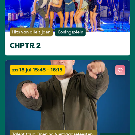
Hits van alle tijden
Koningsplein
CHPTR 2
za 18 jul 15:45 - 16:15
Talent tour: Opening Vierdaagsefeesten