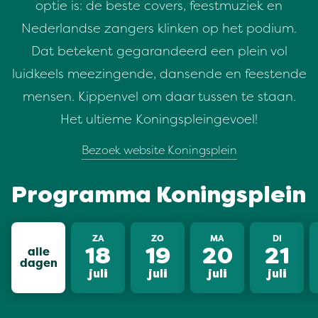
optie is: de beste covers, feestmuziek en
Nederlandse zangers klinken op het podium.
Dat betekent gegarandeerd een plein vol
luidkeels meezingende, dansende en feestende
mensen. Kippenvel om daar tussen te staan.
Het ultieme Koningspleingevoel!
Bezoek website Koningsplein
Programma Koningsplein
ZA
ZO
MA
DI
alle
18
19
20
21
dagen
juli
juli
juli
juli