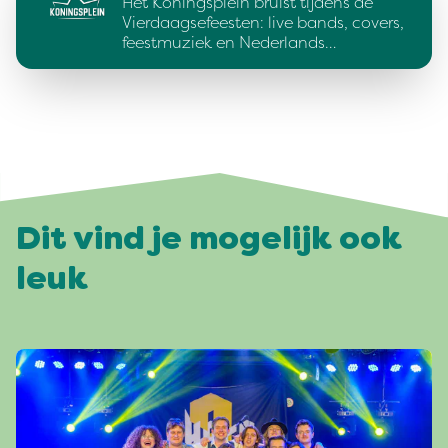
Het Koningsplein bruist tijdens de
Vierdaagsefeesten: live bands, covers,
feestmuziek en Nederlands…
Dit vind je mogelijk ook
leuk