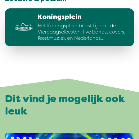
Koningsplein
Het Koningsplein bruist tijdens de
Vierdaagsefeesten: live bands, covers,
feestmuziek en Nederlands…
Dit vind je mogelijk ook
leuk