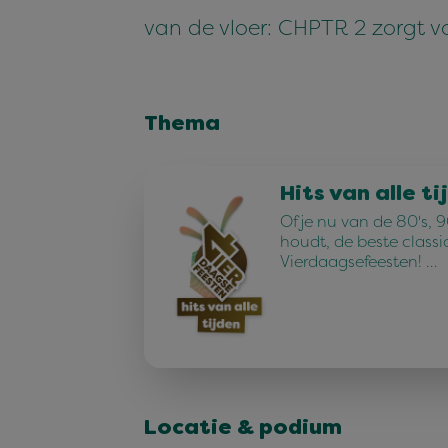
van de vloer: CHPTR 2 zorgt voo
Thema
Hits van alle ti
Of je nu van de 80's, 90
houdt, de beste classi
Vierdaagsefeesten! …
Locatie & podium