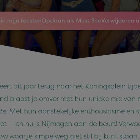
in mijn feesten
Opslaan als Must See
Verwijderen u
ert dit jaar terug naar het Koningsplein tij
nd blaast je omver met hun unieke mix van 
te
. Met hun aanstekelijke enthousiasme en 
et — en nu is Nijmegen aan de beurt! Verwac
w waar je simpelweg niet stil bij kunt staan