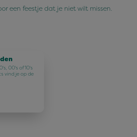
r een feestje dat je niet wilt missen.
jden
's, 00's of 10's
cs vind je op de