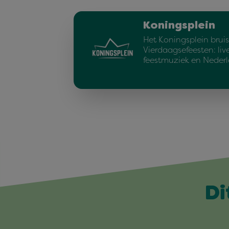
Koningsplein
Het Koningsplein bruis
Vierdaagsefeesten: liv
feestmuziek en Neder
Di