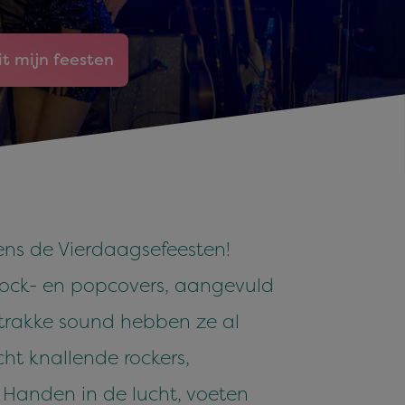
it mijn feesten
dens de Vierdaagsefeesten!
rock- en popcovers, aangevuld
strakke sound hebben ze al
ht knallende rockers,
. Handen in de lucht, voeten