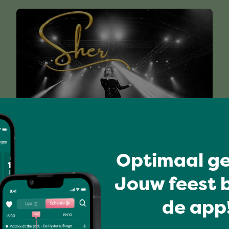
Hits van alle tijden
SHER
Optimaal ge
Jouw feest b
de app!
Volledig programma