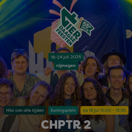
18-24 juli 2026
nijmegen
Hits van alle tijden
Koningsplein
za 18 jul 13:00 - 13:50
CHPTR 2