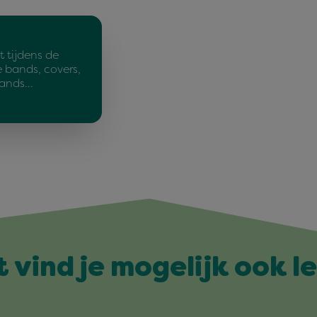
t tijdens de
e bands, covers,
lands…
t vind je mogelijk ook l