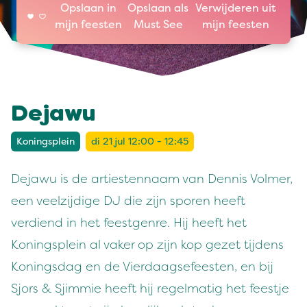
Opslaan in
Opslaan als
Verwijderen uit
mijn feesten
Must See
mijn feesten
Dejawu
Koningsplein
di 21 jul 12:00 - 12:45
Dejawu is de artiestennaam van Dennis Volmer,
een veelzijdige DJ die zijn sporen heeft
verdiend in het feestgenre. Hij heeft het
Koningsplein al vaker op zijn kop gezet tijdens
Koningsdag en de Vierdaagsefeesten, en bij
Sjors & Sjimmie heeft hij regelmatig het feestje