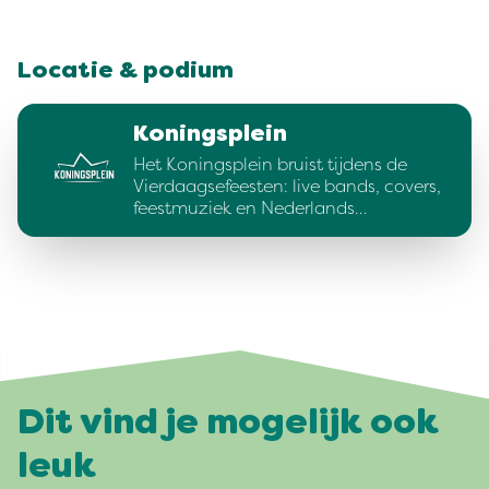
Locatie & podium
Koningsplein
Het Koningsplein bruist tijdens de
Vierdaagsefeesten: live bands, covers,
feestmuziek en Nederlands…
Dit vind je mogelijk ook
leuk