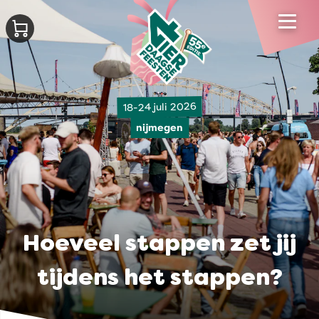
18-24 juli 2026
nijmegen
Hoeveel stappen zet jij
tijdens het stappen?