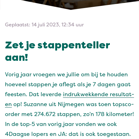
Geplaatst: 14 juli 2023, 12:34 uur
Zet je stap­pen­teller
aan!
Vorig jaar vroe­gen we jul­lie om bij te houden
hoeveel stap­pen je aflegt als je
7
dagen gaat
feesten. Dat leverde
indruk­wekkende resul­tat­
en
op! Suzanne uit Nijmegen was toen top­sco­
order met
274
.
672
stap­pen, zo’n
178
kilo­me­ter!
In de top‑
5
van vorig jaar von­den we ook
4
Daagse lop­ers en
JA
: dat is ook toegestaan.