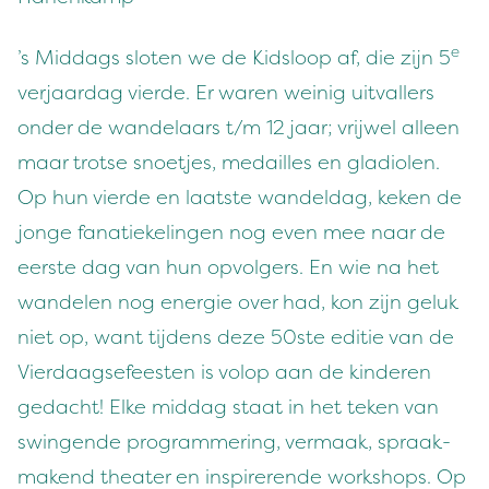
e
’
s Mid­dags sloten we de Kid­sloop af, die zijn
5
ver­jaardag vierde. Er waren weinig uit­vallers
onder de wan­de­laars t/​m
12
jaar; vri­jwel alleen
maar trotse snoet­jes, medailles en glad­i­olen.
Op hun vierde en laat­ste wan­deldag, keken de
jonge fanatiekelin­gen nog even mee naar de
eerste dag van hun opvol­gers. En wie na het
wan­de­len nog energie over had, kon zijn geluk
niet op, want tij­dens deze
50
ste edi­tie van de
Vier­daagse­feesten is volop aan de kinderen
gedacht! Elke mid­dag staat in het teken van
swin­gende pro­gram­mer­ing, ver­maak, spraak­
mak­end the­ater en inspir­erende work­shops. Op