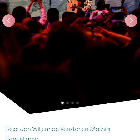
Foto: Jan Willem de Ven­ster en Math­i­js
Hanenkamp