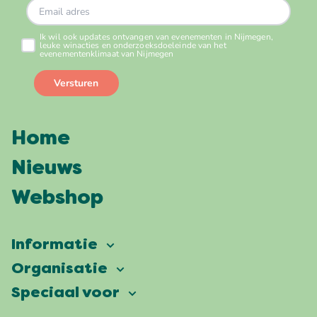
Home
Nieuws
Webshop
Informatie
Vierdaagsefeesten
Organisatie
Onze ambitie
Veelgestelde vragen
Speciaal voor
Partners
Facts & figures
Plattegrond