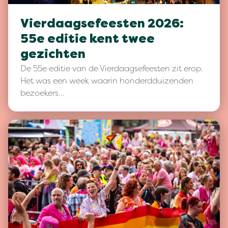
Vierdaagsefeesten 2026:
55e editie kent twee
gezichten
De 55e editie van de Vierdaagsefeesten zit erop.
Het was een week waarin honderdduizenden
bezoekers…