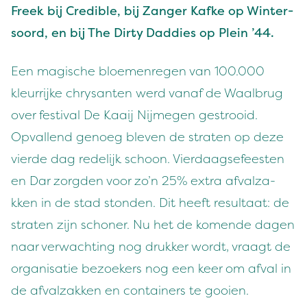
Freek bij Cred­i­ble, bij Zanger Kafke op Win­ter­
so­ord, en bij The Dirty Dad­dies op Plein
’
44
.
Een magis­che bloe­men­re­gen van
100
.
000
kleur­rijke chrysan­ten werd vanaf de Waal­brug
over fes­ti­val De Kaaij Nijmegen gestrooid.
Opval­lend genoeg bleven de strat­en op deze
vierde dag redelijk schoon. Vier­daagse­feesten
en Dar zorgden voor zo’n
25
% extra afvalza­
kken in de stad ston­den. Dit heeft resul­taat: de
strat­en zijn schon­er. Nu het de komende dagen
naar verwacht­ing nog drukker wordt, vraagt de
organ­isatie bezoek­ers nog een keer om afval in
de afvalza­kken en con­tain­ers te gooien.