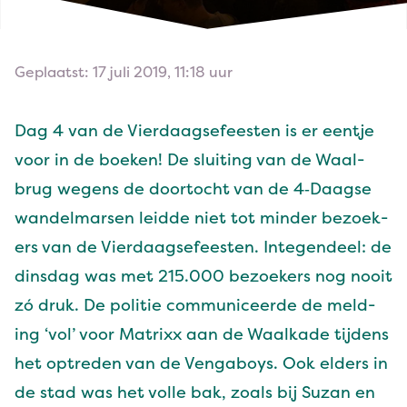
Geplaatst: 17 juli 2019, 11:18 uur
Dag
4
van de Vier­daagse­feesten is er een­t­je
voor in de boeken! De sluit­ing van de Waal­
brug wegens de door­tocht van de
4
‑Daagse
wan­del­marsen lei­d­de niet tot min­der bezoek­
ers van de Vier­daagse­feesten. Inte­gen­deel: de
dins­dag was met
215
.
000
bezoek­ers nog nooit
zó druk. De poli­tie com­mu­niceerde de meld­
ing
‘
vol’ voor Matrixx aan de Waalka­de tij­dens
het optre­den van de Vengaboys. Ook elders in
de stad was het volle bak, zoals bij Suzan en