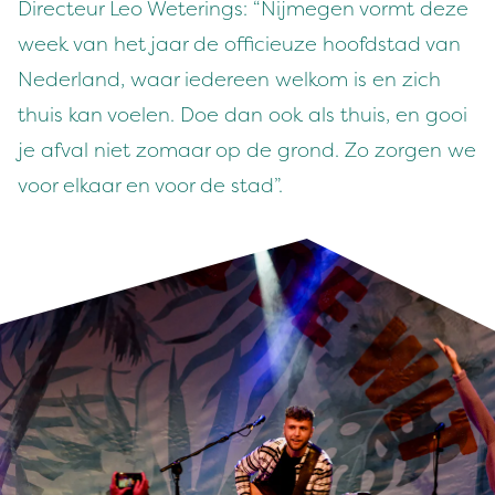
Directeur Leo Weter­ings:
“
Nijmegen vormt deze
week van het jaar de offi­cieuze hoofd­stad van
Ned­er­land, waar iedereen welkom is en zich
thuis kan voe­len. Doe dan ook als thuis, en gooi
je afval niet zomaar op de grond. Zo zor­gen we
voor elka­ar en voor de stad”.