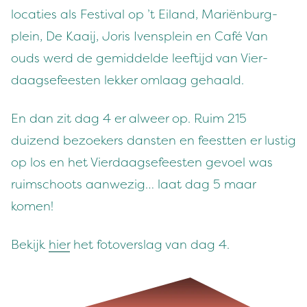
locaties als Fes­ti­val op
’
t Eiland, Mar­iën­burg­
plein, De Kaaij, Joris Iven­splein en Café Van
ouds werd de gemid­delde leefti­jd van Vier­
daagse­feesten lekker omlaag gehaald.
En dan zit dag
4
er alweer op. Ruim
215
duizend bezoek­ers dansten en feestten er lustig
op los en het Vier­daagse­feesten gevoel was
ruim­schoots aan­wezig… laat dag
5
maar
komen!
Bek­ijk
hier
het fotover­slag van dag
4
.