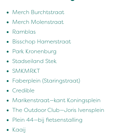
Merch Burcht­straat
Merch Molen­straat
Ram­blas
Biss­chop Hamerstraat
Park Kro­nen­burg
Stad­sei­land Stek
SMKM­RKT
Faber­plein (Star­ingstraat)
Cred­i­ble
Mariken­straat — kant Koningsplein
The Out­door Club — Joris Ivensplein
Plein
44
— bij fietsenstalling
Kaaij