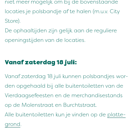
niet meer mogelijk om bij de boven­staande
locaties je pols­band­je af te halen (m.u.v. City
Store).
De ophaalti­j­den zijn gelijk aan de reg­uliere
open­ingsti­j­den van de locaties.
Vanaf zater­dag
18
juli:
Vanaf zater­dag
18
juli kun­nen pols­band­jes wor­
den opge­haald bij alle buiten­toi­let­ten van de
Vier­daagse­feesten en de mer­chan­dis­e­s­tands
op de Molen­straat en Burcht­straat.
Alle buiten­toi­let­ten kun je vin­den op de
plat­te­
grond
.