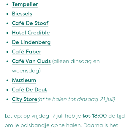
Tem­pe­lier
Bies­sels
Café De Stoof
Hotel Cred­i­ble
De Lin­den­berg
Café Faber
Café Van Ouds
(alleen dins­dag en
woensdag)
Muzieum
Café De Deut
City Store
(af te halen tot dins­dag
21
juli)
Let op: op vri­jdag
17
juli heb je
tot
18
:
00
de tijd
om je pols­band­je op te halen. Daar­na is het