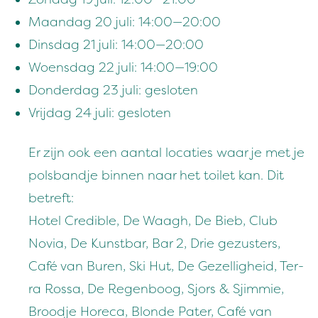
Maandag
20
juli:
14
:
00
—
20
:
00
Dins­dag
21
juli:
14
:
00
—
20
:
00
Woens­dag
22
juli:
14
:
00
—
19
:
00
Don­derdag
23
juli: gesloten
Vri­jdag
24
juli: gesloten
Er zijn ook een aan­tal locaties waar je met je
pols­band­je bin­nen naar het toi­let kan. Dit
betre­ft:
Hotel Cred­i­ble, De Waagh, De Bieb, Club
Novia, De Kun­st­bar, Bar
2
, Drie gezusters,
Café van Buren, Ski Hut, De Gezel­ligheid, Ter­
ra Rossa, De Regen­boog, Sjors
&
Sjim­mie,
Brood­je Hore­ca, Blonde Pater, Café van