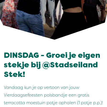
DINSDAG - Groei je eigen
stekje bij @Stadseiland
Stek!
Vandaag kun je op vertoon van jouw
Vierdaagsefeesten polsbandje een gratis
terracotta moestuin potje ophalen (1 potje p.p.)!