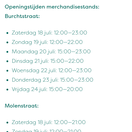
Open­ingsti­j­den mer­chan­dis­e­s­tands:
Burcht­straat:
Zater­dag
18
juli:
12
:
00
—
23
:
00
Zondag
19
juli:
12
:
00
—
22
:
00
Maandag
20
juli:
15
:
00
—
23
:
00
Dins­dag
21
juli:
15
:
00
—
22
:
00
Woens­dag
22
juli:
12
:
00
—
23
:
00
Don­derdag
23
juli:
15
:
00
—
23
:
00
Vri­jdag
24
juli:
15
:
00
—
20
:
00
Molen­straat:
Zater­dag
18
juli:
12
:
00
—
21
:
00
Zondag
19
juli:
12
:
00
—
21
:
00