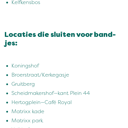
Kelfkens­bos
Locaties die sluiten voor band­
jes:
Kon­ing­shof
Broerstraat/​Kerkegasje
Gruit­berg
Schei­d­mak­er­shof — kant Plein
44
Her­tog­plein — Café Royal
Matrixx kade
Matrixx park