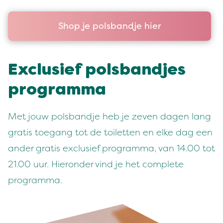
Shop je polsbandje hier
Exclusief pols­band­jes
programma
Met jouw pols­band­je heb je zeven dagen lang
gratis toe­gang tot de toi­let­ten en elke dag een
ander gratis exclusief pro­gram­ma, van
14
.
00
tot
21
.
00
uur. Hieron­der vind je het com­plete
programma.