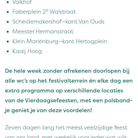
Valkhof
e
Faber­plein
2
Walstraat
Schei­de­mak­er­shof — kant Van Ouds
Meester Her­manstraat
Klein Mar­iën­burg — kant Hertogplein
Kaaij Hoog
De hele week zon­der afreke­nen door­lopen bij
alle wc’s op het fes­ti­val­ter­rein én elke dag een
extra pro­gram­ma op ver­schil­lende locaties
van de Vier­daagse­feesten, met een pols­band­
je geni­et je van deze voordelen!
Zeven dagen lang het meest veelz­i­jdi­ge feest
van ons land, met werke­lijk voor ieder wat wils.