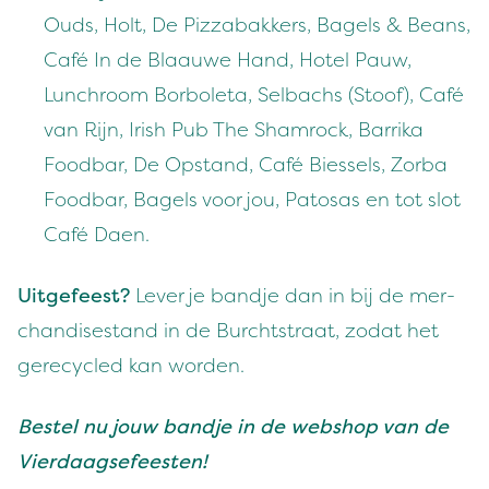
Ouds, Holt, De Piz­z­abakkers, Bagels
&
Beans,
Café In de Blaauwe Hand, Hotel Pauw,
Lunch­room Bor­bo­le­ta, Sel­bachs (Stoof), Café
van Rijn, Irish Pub The Sham­rock, Bar­ri­ka
Food­bar, De Opstand, Café Bies­sels, Zor­ba
Food­bar, Bagels voor jou, Patosas en tot slot
Café Daen.
Uit­ge­feest?
Lever je band­je dan in bij de mer­
chan­dis­e­s­tand in de Burcht­straat, zodat het
gere­cy­cled kan worden.
Bestel nu jouw band­je in de web­shop van de
Vierdaagsefeesten!