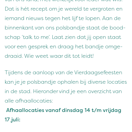
Dat is hét recept om je wereld te ver­groten en
iemand nieuws tegen het lijf te lopen. Aan de
bin­nenkant van ons pols­band­je staat de bood­
schap
‘
talk to me’. Laat zien dat jij open staat
voor een gesprek en draag het band­je omge­
draaid. Wie weet waar dit tot leidt!
Tij­dens de aan­loop van de Vier­daagse­feesten
kan je je pols­band­je ophalen bij diverse locaties
in de stad. Hieron­der vind je een overzicht van
alle afhaal­lo­caties:
Afhaal­lo­caties vanaf dins­dag
14
t/​m vri­jdag
17
juli: