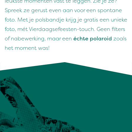
leukste momenten vast te leggen. Zie je ze?
Spreek ze gerust even aan voor een spontane
foto. Met je polsbandje krijg je gratis een unieke
foto, mét Vierdaagsefeesten-touch. Geen filters
of nabewerking, maar een
échte polaroid
zoals
het moment was!