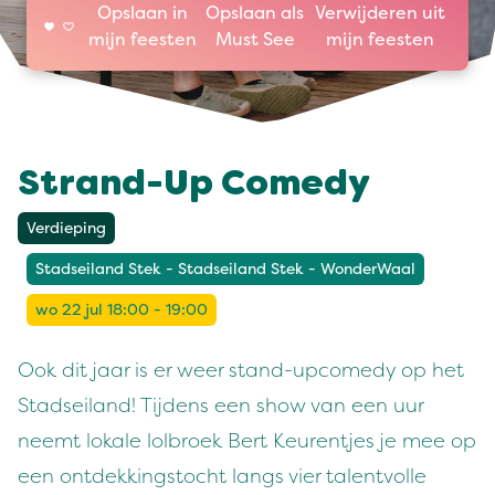
Opslaan in
Opslaan als
Verwijderen uit
mijn feesten
Must See
mijn feesten
Strand-Up Comedy
Verdieping
Stadseiland Stek - Stadseiland Stek - WonderWaal
wo 22 jul 18:00 - 19:00
Ook dit jaar is er weer stand-upcomedy op het
Stadseiland! Tijdens een show van een uur
neemt lokale lolbroek Bert Keurentjes je mee op
een ontdekkingstocht langs vier talentvolle