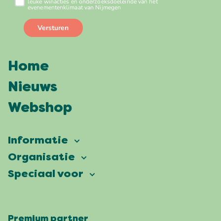
Home
Nieuws
Webshop
Informatie
Vierdaagsefeesten
Organisatie
Onze ambitie
Veelgestelde vragen
Speciaal voor
Partners
Facts & figures
Plattegrond
Vierdaagsefeesten Business
Onze historie
Locaties
Premium partner