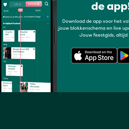
de app!
bands, dans, dance, latin, theater
& kids.
Download de app voor het vo
jouw blokkenschema en live up
Jouw feestgids, altijd