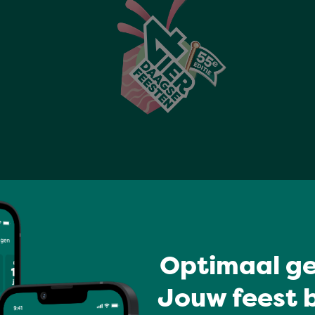
×
Stadseiland Stek -
Optimaal ge
WonderWaal
Jouw feest b
De mooiste plek om te blijven
hangen: voeten in het zand,
skyline als decor en non-stop