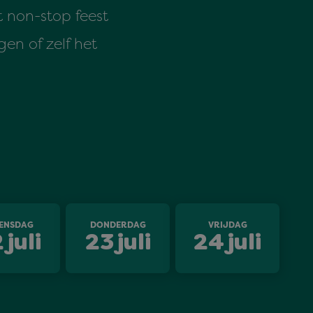
t non-stop feest
en of zelf het
ENSDAG
DONDERDAG
VRIJDAG
2
juli
23
juli
24
juli