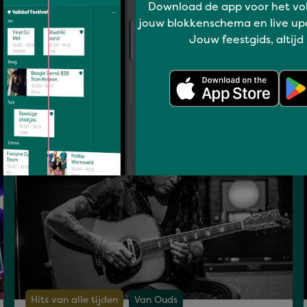
Download de app voor het vo
jouw blokkenschema en live up
Jouw feestgids, altijd
Hits van alle tijden
Van Ouds
SKIP THE JUKEBOX
za 18 jul 22:10 - 22:30
Hits van alle tijden
Van Ouds