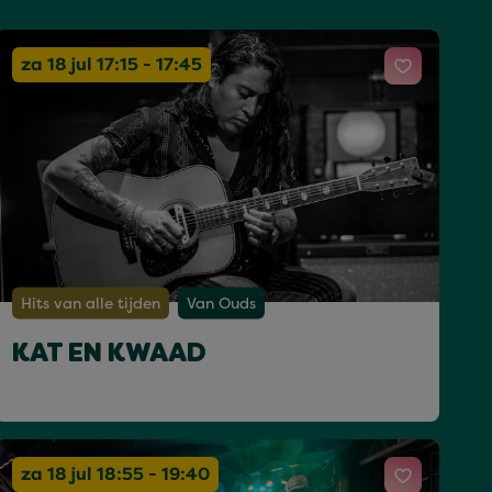
za 18 jul 17:15 - 17:45
Hits van alle tijden
Van Ouds
KAT EN KWAAD
za 18 jul 18:55 - 19:40