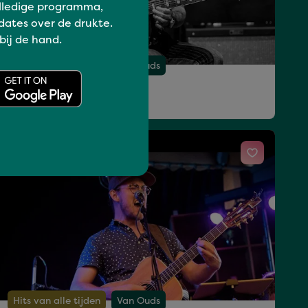
lledige programma,
dates over de drukte.
 bij de hand.
Hits van alle tijden
Van Ouds
KAT EN KWAAD
za 18 jul 22:30 - 23:20
Hits van alle tijden
Van Ouds