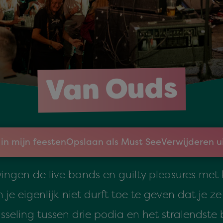
Van Ouds
in mijn feesten
Opslaan als Must See
Verwijderen u
ingen de live bands en guilty pleasures met k
je eigenlijk niet durft toe te geven dat je z
sseling tussen drie podia en het stralendst