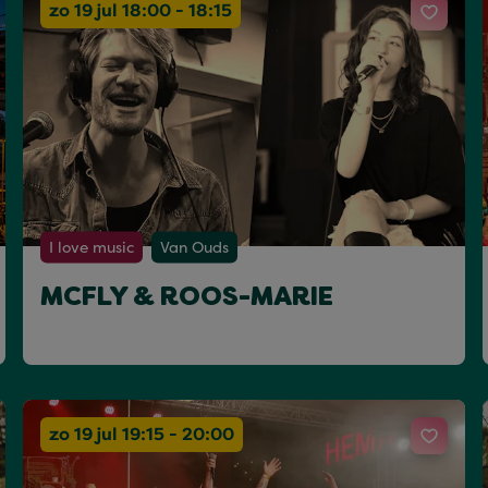
zo 19 jul 18:00 - 18:15
I love music
Van Ouds
MCFLY & ROOS-MARIE
zo 19 jul 19:15 - 20:00