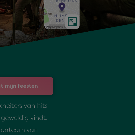
it mijn feesten
neiters van hits
e geweldig vindt.
e barteam van