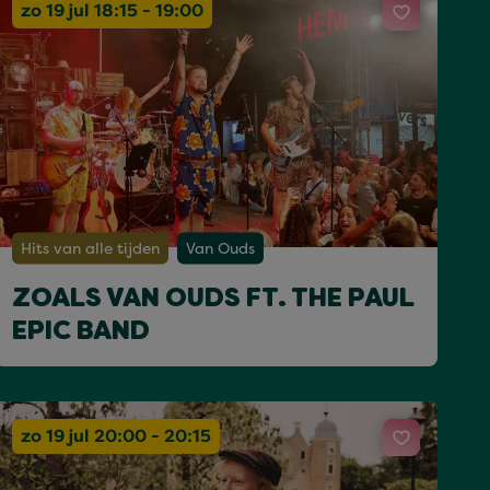
zo 19 jul 18:15 - 19:00
Hits van alle tijden
Van Ouds
ZOALS VAN OUDS FT. THE PAUL
EPIC BAND
zo 19 jul 20:00 - 20:15