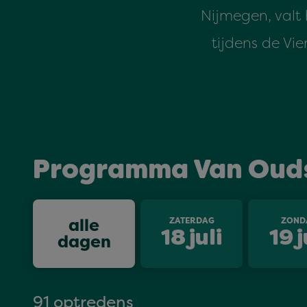
Nijmegen, valt 
tijdens de Vi
Programma Van Oud
alle
ZATERDAG
ZOND
18
juli
19
j
dagen
91 optredens