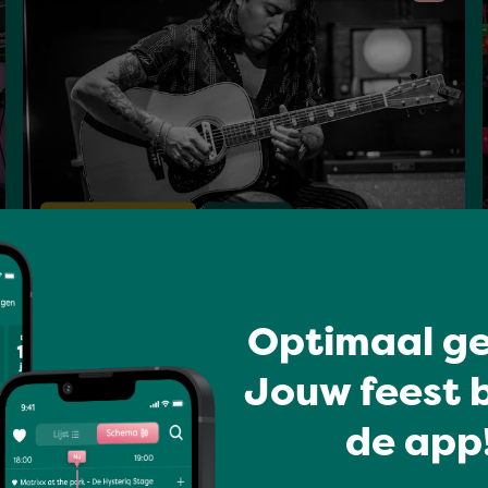
Hits van alle tijden
Van Ouds
KAT EN KWAAD
Optimaal ge
za 18 jul 20:05 - 20:50
Jouw feest b
de app!