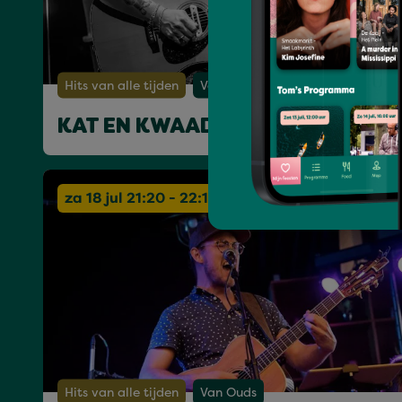
Hits van alle tijden
Van Ouds
KAT EN KWAAD
za 18 jul 21:20 - 22:10
Hits van alle tijden
Van Ouds