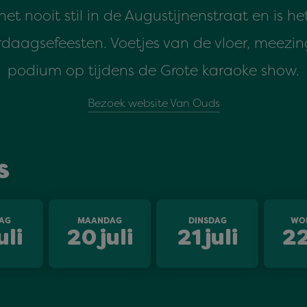
het nooit stil in de Augustijnenstraat en is he
erdaagsefeesten. Voetjes van de vloer, meezing
podium op tijdens de Grote karaoke show.
Bezoek website Van Ouds
s
AG
MAANDAG
DINSDAG
WO
uli
20
juli
21
juli
2