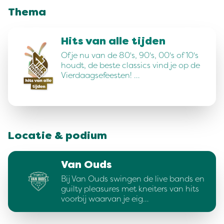
Thema
Hits van alle tijden
Of je nu van de 80's, 90's, 00's of 10's
houdt, de beste classics vind je op de
Vierdaagsefeesten! …
Locatie & podium
Van Ouds
Bij Van Ouds swingen de live bands en
guilty pleasures met kneiters van hits
voorbij waarvan je eig…