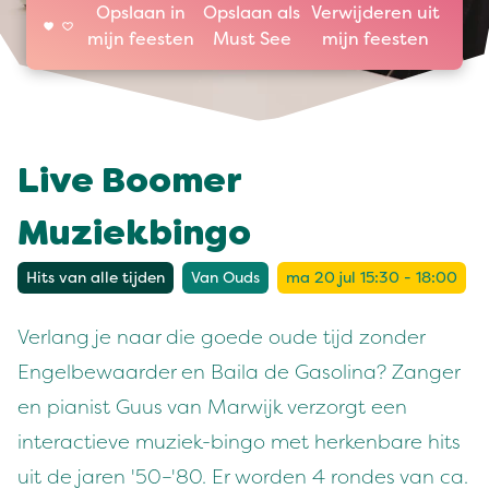
Opslaan in
Opslaan als
Verwijderen uit
mijn feesten
Must See
mijn feesten
Live Boomer
Muziekbingo
Hits van alle tijden
Van Ouds
ma 20 jul 15:30 - 18:00
Verlang je naar die goede oude tijd zonder
Engelbewaarder en Baila de Gasolina? Zanger
en pianist Guus van Marwijk verzorgt een
interactieve muziek-bingo met herkenbare hits
uit de jaren '50–'80. Er worden 4 rondes van ca.