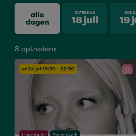
alle
ZATERDAG
ZOND
18
juli
19
j
dagen
8 optredens
vr 24 jul 19:30 - 22:30
I love music
Stevenskerk