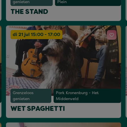
genieten
Plein
THE STAND
di 21 jul 15:00 - 17:00
Grenzeloos
Park Kronenburg - Het
genieten
Middenveld
WET SPAGHETTI