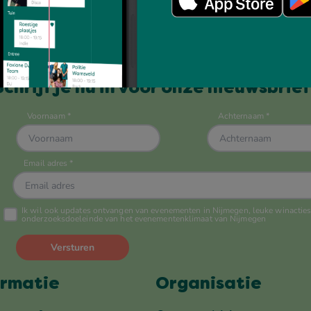
Altijd op de hoogte?
Schrijf je nu in voor onze nieuwsbrief
ormatie
Organisatie