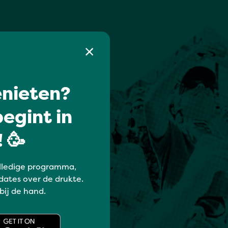
nieten?
egint in
 🥳
lledige programma,
dates over de drukte.
 bij de hand.