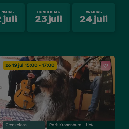
ENSDAG
DONDERDAG
VRIJDAG
2
juli
23
juli
24
juli
zo 19 jul 15:00 - 17:00
Grenzeloos
Park Kronenburg - Het