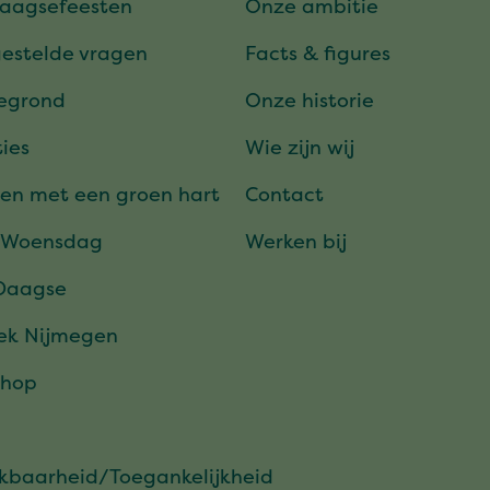
daagsefeesten
Onze ambitie
gestelde vragen
Facts & figures
tegrond
Onze historie
ies
Wie zijn wij
en met een groen hart
Contact
 Woensdag
Werken bij
Daagse
ek Nijmegen
hop
ikbaarheid/Toegankelijkheid