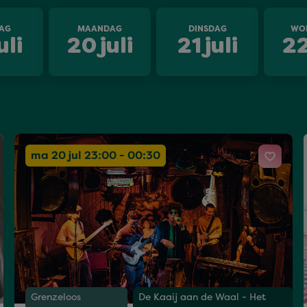
AG
MAANDAG
DINSDAG
WO
uli
20
juli
21
juli
2
ma 20 jul 23:00 - 00:30
Grenzeloos
De Kaaij aan de Waal - Het