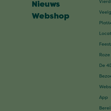
Vier
Nieuws
Veel
Webshop
Plat
Locat
Feest
Roze
De 4
Bezo
Webs
App
Bere