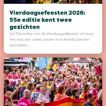
Vierdaagsefeesten 2026:
55e editie kent twee
gezichten
De 55e editie van de Vierdaagsefeesten zit erop.
Het was een week waarin honderdduizenden
bezoekers…