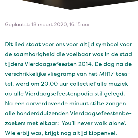
Geplaatst: 18 maart 2020, 16:15 uur
Dit lied staat voor ons voor alti­jd sym­bool voor
de saamhorigheid die voel­baar was in de stad
tij­dens Vier­daagse­feesten
2014
. De dag na de
ver­schrikke­lijke vliegramp van het MH
17
-toes­
tel, werd om
20
.
00
uur col­lec­tief alle muziek
op alle Vier­daagse­feesten­po­dia stil gelegd.
Na een oorver­dovende min­u­ut stilte zon­gen
alle hon­derd­duizen­den Vier­daagse­feesten­be­
zoek­ers met elka­ar:
‘
You’ll nev­er walk alone’.
Wie erbij was, kri­jgt nog alti­jd kippenvel.