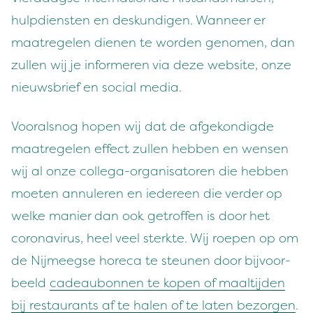
hulp­di­en­sten en deskundi­gen. Wan­neer er
maa­trege­len dienen te wor­den genomen, dan
zullen wij je informeren via deze web­site, onze
nieuws­brief en social media.
Vooral­snog hopen wij dat de afgekondigde
maa­trege­len effect zullen hebben en wensen
wij al onze col­le­ga-organ­isatoren die hebben
moeten annuleren en iedereen die verder op
welke manier dan ook getrof­fen is door het
coro­n­avirus, heel veel sterk­te. Wij roepen op om
de Nijmeegse hore­ca te ste­unen door bijvoor­
beeld
cadeaubon­nen te kopen of maalti­j­den
bij restau­rants af te halen of te lat­en bezor­gen
.