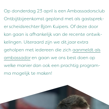
Op don­derdag
23
april is een Ambas­sadorsclub
Ont­bi­jt­bi­jeenkomst gep­land met als gast­sprek­
er schei­d­srechter Björn Kuipers. Of deze door
kan gaan is afhanke­lijk van de recente ontwik­
kelin­gen. Uit­er­aard zijn we dit jaar extra
geholpen met iedereen die zich
aan­meldt als
ambas­sador
en gaan we ons best doen op
welke manier dan ook een prachtig pro­gram­
ma mogelijk te maken!