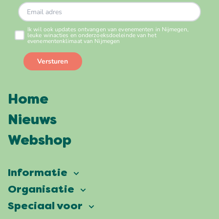
Home
Nieuws
Webshop
Informatie
Vierdaagsefeesten
Organisatie
Onze ambitie
Veelgestelde vragen
Speciaal voor