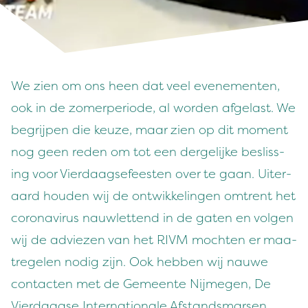
We zien om ons heen dat veel even­e­menten,
ook in de zomer­pe­ri­ode, al wor­den afge­last. We
begri­jpen die keuze, maar zien op dit moment
nog geen reden om tot een dergelijke besliss­
ing voor Vier­daagse­feesten over te gaan. Uit­er­
aard houden wij de ontwik­kelin­gen omtrent het
coro­n­avirus nauwlet­tend in de gat­en en vol­gen
wij de adviezen van het
RIVM
mocht­en er maa­
trege­len nodig zijn. Ook hebben wij nauwe
con­tacten met de Gemeente Nijmegen, De
Vier­daagse Inter­na­tionale Afs­tands­marsen,