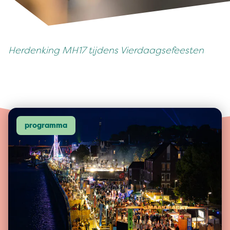
Her­denk­ing
MH
17
tij­dens Vierdaagsefeesten
programma