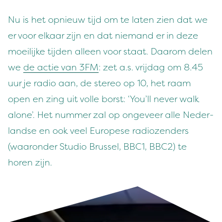
Nu is het opnieuw tijd om te lat­en zien dat we
er voor elka­ar zijn en dat nie­mand er in deze
moeil­ijke tij­den alleen voor staat. Daarom delen
we
de actie van
3
FM
: zet a.s. vri­jdag om
8
.
45
uur je radio aan, de stereo op
10
, het raam
open en zing uit volle borst:
‘
You’ll nev­er walk
alone’. Het num­mer zal op ongeveer alle Ned­er­
landse en ook veel Europese radiozen­ders
(waaron­der Stu­dio Brus­sel,
BBC
1
,
BBC
2
) te
horen zijn.