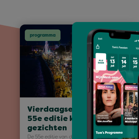
programma
Vierdaagsefeesten 2026:
55e editie kent twee
gezichten
De 55e editie van de Vierdaagsefeesten zit