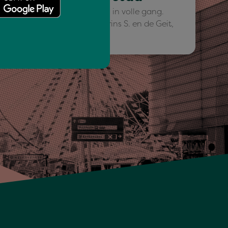
De Vierdaagsefeesten zijn in volle gang.
Nadat Het Goede Doel, Prins S. en de Geit,
Jesse Hoefnagel…