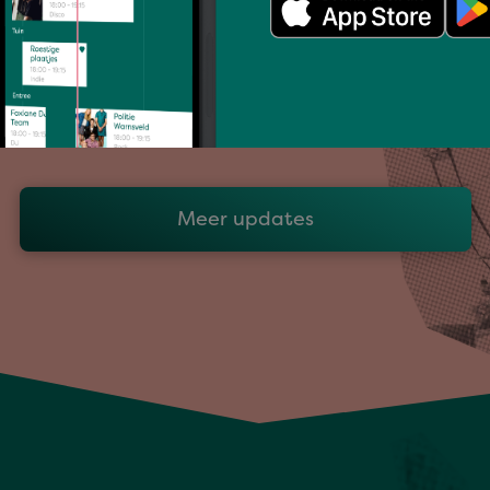
Woensdag 22 juli kleurde Nijmegen roze
tijdens de vijfde dag van de
Vierdaagsefeesten. Zoals ieder …
Meer updates