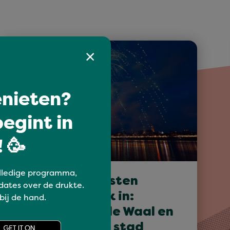
nieten?
egint in
 🥳
lledige programma,
Vierdaagsefeesten
dates over de drukte.
knallen de week in:
 bij de hand.
vuurwerk aan de Waal en
spektakel in de stad