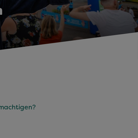
n
bemachtigen?