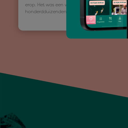
erop. Het was een week waarin
honderdduizenden bezoekers…