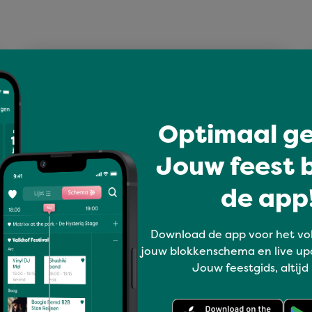
Optimaal ge
Jouw feest b
de app!
Download de app voor het vo
Roze Woensdag kleurt
jouw blokkenschema en live up
Nijmegen roze tijdens
Jouw feestgids, altijd
vijfde dag
Vierdaagsefeesten