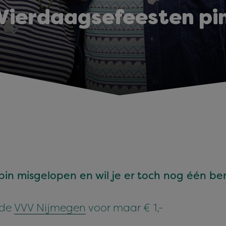
Vierdaagsefeesten pi
n pin mis­gelopen en wil je er toch nog één 
 de
VVV
Nijmegen
voor maar €
1
,-