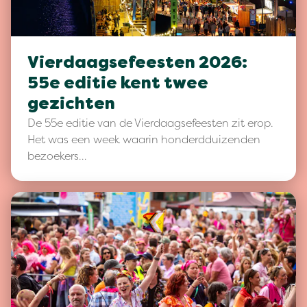
Vierdaagsefeesten 2026:
55e editie kent twee
gezichten
De 55e editie van de Vierdaagsefeesten zit erop.
Het was een week waarin honderdduizenden
bezoekers…