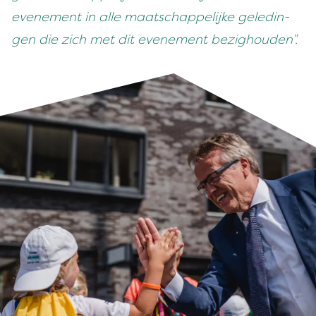
even­e­ment in alle maatschap­pelijke geledin­
gen die zich met dit even­e­ment bezighouden”.