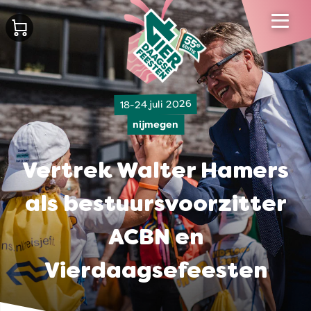
18-24 juli 2026
nijmegen
Vertrek Walter Hamers
als bestuursvoorzitter
ACBN en
Vierdaagsefeesten