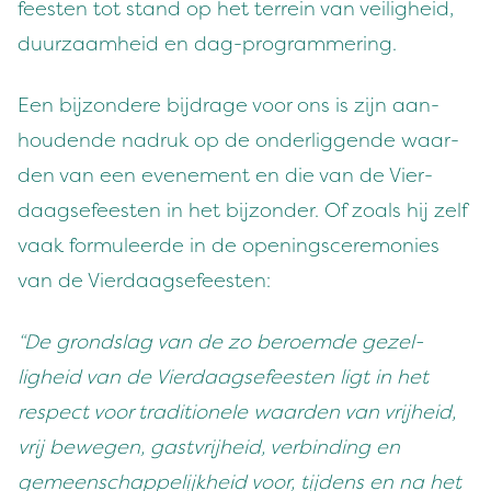
feesten tot stand op het ter­rein van vei­ligheid,
duurza­amheid en dag-programmering.
Een bij­zon­dere bij­drage voor ons is zijn aan­
houdende nadruk op de onderliggende waar­
den van een even­e­ment en die van de Vier­
daagse­feesten in het bij­zon­der. Of zoals hij zelf
vaak for­muleerde in de open­ingscer­e­monies
van de Vierdaagsefeesten:
“
De grond­slag van de zo beroemde gezel­
ligheid van de Vier­daagse­feesten ligt in het
respect voor tra­di­tionele waar­den van vri­jheid,
vrij bewe­gen, gastvri­jheid, verbind­ing en
gemeen­schap­pelijkheid voor, tij­dens en na het