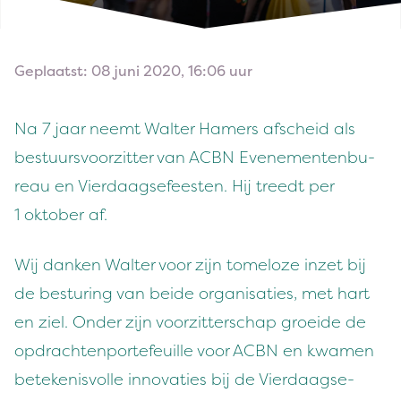
Geplaatst: 08 juni 2020, 16:06 uur
Na
7
jaar neemt Wal­ter Hamers afscheid als
bestu­ursvoorzit­ter van
ACBN
Even­e­menten­bu­
reau en Vier­daagse­feesten. Hij treedt per
1
okto­ber af.
Wij danken Wal­ter voor zijn tomeloze inzet bij
de bes­tur­ing van bei­de organ­isaties, met hart
en ziel. Onder zijn voorzit­ter­schap groei­de de
opdracht­en­porte­feuille voor
ACBN
en kwa­men
betekenisvolle inno­vaties bij de Vier­daagse­