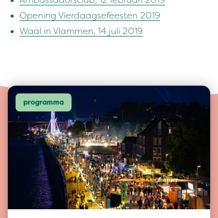
Ambas­sadorsclub,
12
feb­ru­ari
2019
Open­ing Vier­daagse­feesten
2019
Waal in Vlam­men,
14
juli
2019
programma