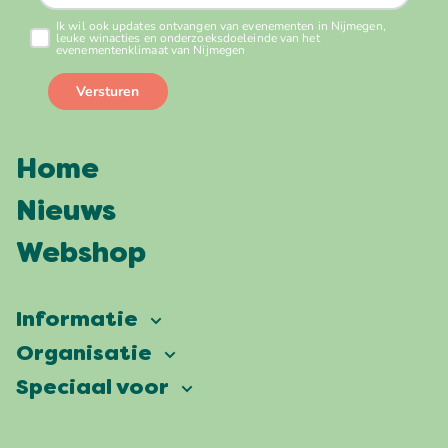
Home
Nieuws
Webshop
Informatie
Vierdaagsefeesten
Organisatie
Onze ambitie
Veelgestelde vragen
Speciaal voor
Partners
Facts & figures
Plattegrond