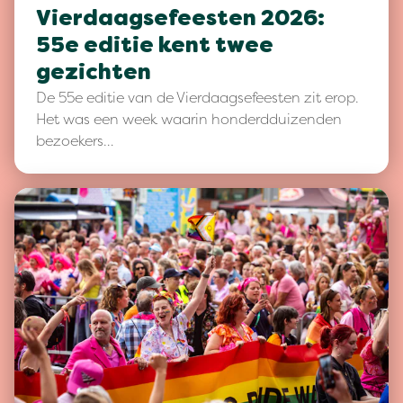
Vierdaagsefeesten 2026:
55e editie kent twee
gezichten
De 55e editie van de Vierdaagsefeesten zit erop.
Het was een week waarin honderdduizenden
bezoekers…