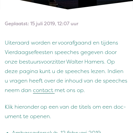
Geplaatst: 15 juli 2019, 12:07 uur
Uit­er­aard wor­den er vooraf­gaand en tij­dens
Vier­daagse­feesten speech­es gegeven door
onze bestu­ursvoorzit­ter Wal­ter Hamers. Op
deze pag­i­na kunt u de speech­es lezen. Indi­en
u vra­gen heeft over de inhoud van de speech­es
neem dan
con­tact
met ons op.
Klik hieron­der op een van de titels om een doc­
u­ment te openen.