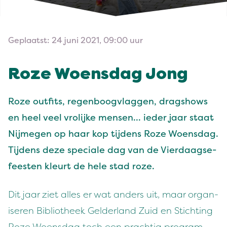
Geplaatst: 24 juni 2021, 09:00 uur
Roze Woens­dag Jong
Roze out­fits, regen­boogvlaggen, dragshows
en heel veel vrolijke mensen… ieder jaar staat
Nijmegen op haar kop tij­dens Roze Woens­dag.
Tij­dens deze spe­ciale dag van de Vier­daagse­
feesten kleurt de hele stad roze.
Dit jaar ziet alles er wat anders uit, maar organ­
is­eren Bib­lio­theek Gelder­land Zuid en Sticht­ing