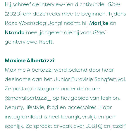
Hij schreef de interview- en dichtbundel
Gloei
(2020) om deze reeks mee te beginnen. Tijdens
Roze Woensdag Jong! neemt hij
Marijke
en
Ntando
mee, jongeren die hij voor
Gloei
geïnterviewd heeft.
Maxime Alber­tazzi
Maxime Alber­tazzi werd bek­end door haar
deel­name aan het Junior Euro­visie Songfes­ti­val.
Ze post op insta­gram onder de naam
@maxalbertazzi_ op het gebied van fash­ion,
beau­ty, lifestyle, food en acces­soires. Haar
insta­gram­feed is heel kleur­rijk, vrolijk en per­
soon­lijk. Ze spreekt er vaak over
LGBTQ
en jezelf