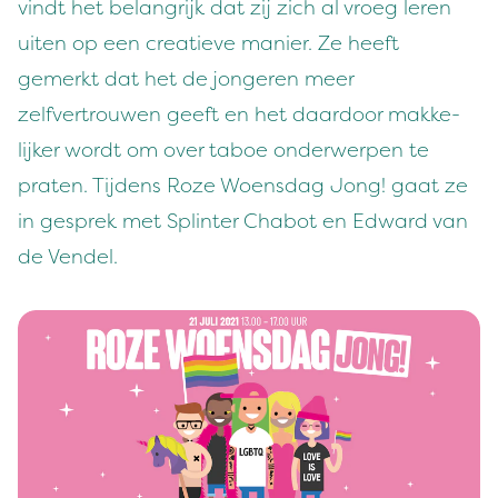
vin­dt het belan­grijk dat zij zich al vroeg leren
uiten op een cre­atieve manier. Ze heeft
gemerkt dat het de jon­geren meer
zelfvertrouwen geeft en het daar­door makke­
lijk­er wordt om over taboe onder­w­er­pen te
prat­en. Tij­dens Roze Woens­dag Jong! gaat ze
in gesprek met Splin­ter Chabot en Edward van
de Vendel.