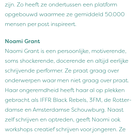
zijn. Zo heeft ze onder­tussen een plat­form
opge­bouwd waarmee ze gemid­deld
50
.
000
mensen per post inspireert.
Noa­mi Grant
Nao­mi Grant is een per­soon­lijke, motiv­erende,
soms shock­erende, docerende en alti­jd eerlijke
schri­jvende per­former. Ze praat graag over
onder­w­er­pen waar men niet graag over praat.
Haar ongeremd­heid heeft haar al op plekken
gebracht als
IFFR
Black Rebels,
3
FM
, de Rot­ter­
damse en Ams­ter­damse Schouw­burg. Naast
zelf schri­jven en optre­den, geeft Nao­mi ook
work­shops cre­atief schri­jven voor jon­geren. Ze