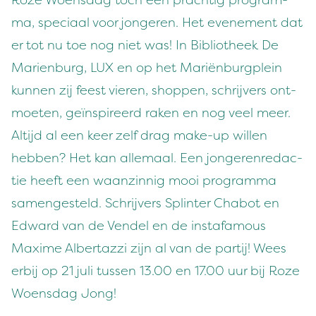
Roze Woens­dag toch een prachtig pro­gram­
ma, spe­ci­aal voor jon­geren. Het even­e­ment dat
er tot nu toe nog niet was! In Bib­lio­theek De
Marien­burg,
LUX
en op het Mar­iën­burg­plein
kun­nen zij feest vieren, shop­pen, schri­jvers ont­
moeten, geïn­spireerd rak­en en nog veel meer.
Alti­jd al een keer zelf drag make-up willen
hebben? Het kan alle­maal. Een jon­gerenredac­
tie heeft een waanzin­nig mooi pro­gram­ma
samengesteld. Schri­jvers Splin­ter Chabot en
Edward van de Vendel en de instafa­mous
Maxime Alber­tazzi zijn al van de par­tij! Wees
erbij op
21
juli tussen
13
.
00
en
17
.
00
uur bij Roze
Woens­dag Jong!