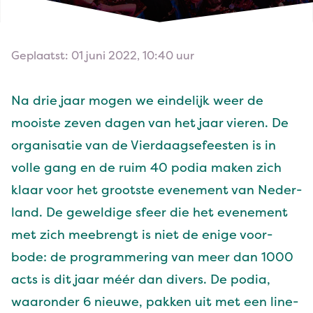
Geplaatst: 01 juni 2022, 10:40 uur
Na drie jaar
mogen we
ein­delijk weer de
mooiste zeven dagen van het jaar vieren. De
organ­isatie van de
Vier­daagse­feesten
is in
volle gang en de ruim
40
podia mak­en zich
klaar voor het groot­ste even­e­ment van Ned­er­
land. De geweldige sfeer die het even­e­ment
met zich mee­brengt is niet de enige voor­
bode: de pro­gram­mer­ing van meer dan
1000
acts is dit jaar méér dan divers. De podia,
waaron­der
6
nieuwe, pakken uit met een line-