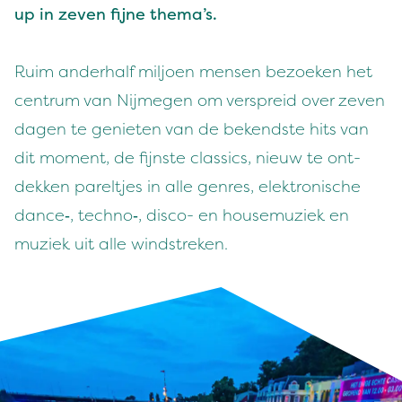
up in zeven fijne thema’s.
Ruim ander­half miljoen mensen bezoeken het
cen­trum van Nijmegen om ver­spreid over zeven
dagen te geni­eten van de bek­end­ste hits van
dit moment, de fijn­ste clas­sics, nieuw te ont­
dekken par­elt­jes in alle gen­res, elek­tro­n­is­che
dance‑, techno‑, dis­co- en house­muziek en
muziek uit alle windstreken.