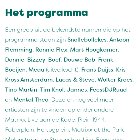
Het programma
Een greep uit de bekendste namen die op het
programma staan zijn
Snollebollekes
,
Antoon
,
Flemming
,
Ronnie Flex
,
Mart Hoogkamer
,
Donnie
,
Bizzey
,
Boef
,
Douwe Bob
,
Frank
Boeijen
,
Meau
(uitverkocht),
Frans Duijts
,
Kris
Kross Amsterdam
,
Lucas & Steve
,
Wolter Kroes
,
Tino Martin
,
Tim Knol
,
Jannes
,
FeestDJRuud
en
Mental Theo
. Deze en nog veel meer
artiesten zijn te vinden op onder andere
Matrixx Live aan de Kade, Plein 1944,
Faberplein, Hertogplein, Matrixx at the Park,
Molenstraat, en Stevenskerk Live. Bovendien