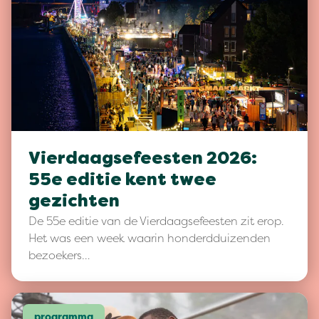
Vierdaagsefeesten 2026:
55e editie kent twee
gezichten
De 55e editie van de Vierdaagsefeesten zit erop.
Het was een week waarin honderdduizenden
bezoekers…
programma