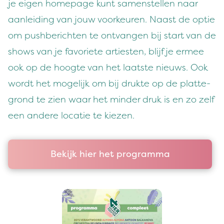
je eigen home­page kunt samen­stellen naar
aan­lei­d­ing van jouw voorkeuren. Naast de optie
om push­bericht­en te ont­van­gen bij start van de
shows van je favori­ete arti­esten, bli­jf je ermee
ook op de hoogte van het laat­ste nieuws. Ook
wordt het mogelijk om bij druk­te op de plat­te­
grond te zien waar het min­der druk is en zo zelf
een andere locatie te kiezen.
Bekijk hier het programma