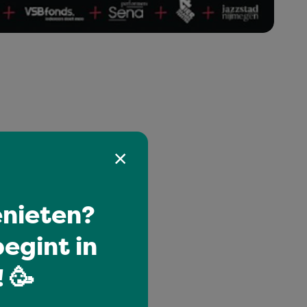
nieten?
egint in
 🥳