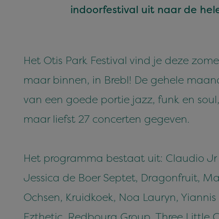
indoor­fes­ti­val uit naar de he
Het Otis Park Festival vind je deze zome
maar binnen, in Brebl! De gehele maand 
van een goede portie jazz, funk en soul
maar liefst 27 concerten gegeven.
Het programma bestaat uit: Claudio Jr
Jessica de Boer Septet, Dragonfruit, Mart
Ochsen, Kruidkoek, Noa Lauryn, Yiannis 
Ezthetic, Redbourg Group, Three Little C