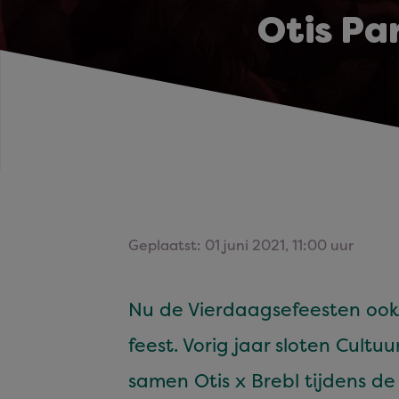
Otis Par
Geplaatst: 01 juni 2021, 11:00 uur
Nu de Vier­daagse­feesten ook
feest. Vorig jaar sloten Cul­tu
samen Otis x Bre­bl tij­dens d