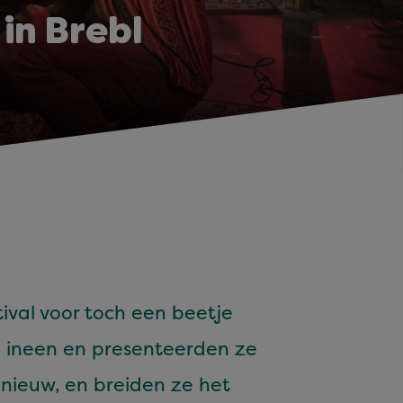
 in Brebl
i­val voor toch een beet­je
n ineen en pre­sen­teer­den ze
pnieuw, en brei­den ze het