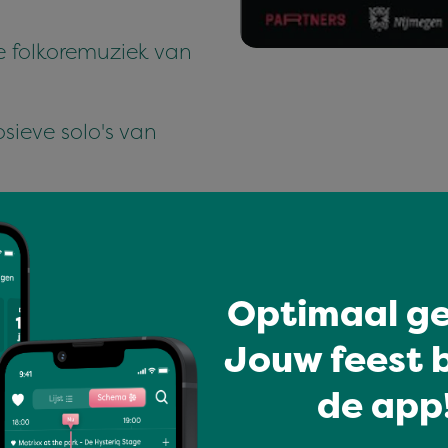
e folkoremuziek van
osieve solo's van
Optimaal ge
Jouw feest b
de app!