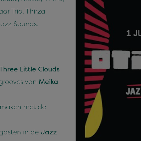
ar Trio, Thirza
Jazz Sounds.
Three Little Clouds
 grooves van
Meika
k maken met de
 gasten in de
Jazz