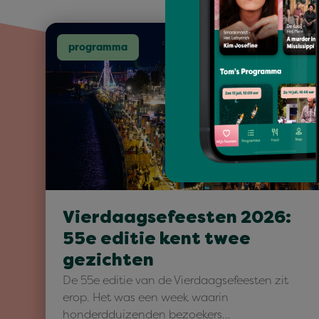
programma
Vierdaagsefeesten 2026:
55e editie kent twee
gezichten
De 55e editie van de Vierdaagsefeesten zit
erop. Het was een week waarin
honderdduizenden bezoekers…