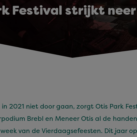
k Festival strijkt neer
 in
2021
niet door gaan, zorgt Otis Park Fes­t
­ur­podi­um Bre­bl en Meneer Otis al de han­de
e week van de Vier­daagse­feesten. Dit jaar o