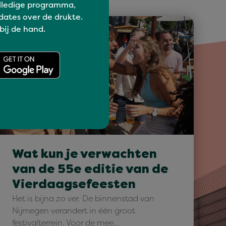
lledige programma,
dates over de drukte.
 bij de hand.
programma
Wat kun je verwachten
van de 55e editie van de
Vierdaagsefeesten
Het is bijna zo ver. De binnenstad van
Nijmegen verandert in één groot
festivalterrein. Voor de mee…