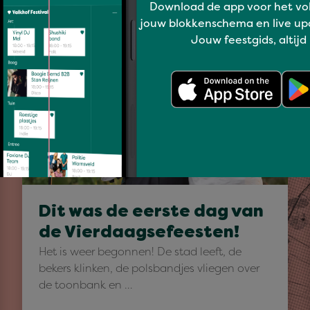
Download de app voor het vo
jouw blokkenschema en live up
Jouw feestgids, altijd
programma
Dit was de eerste dag van
de Vierdaagsefeesten!
Het is weer begonnen! De stad leeft, de
bekers klinken, de polsbandjes vliegen over
de toonbank en …