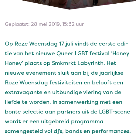
Geplaatst: 28 mei 2019, 15:32 uur
Op Roze Woens­dag
17
juli vin­dt de eerste edi­
tie van het nieuwe Queer
LGBT
fes­ti­val
‘
Hon­ey
Hon­ey’ plaats op Smkm­rkt Labyrinth. Het
nieuwe even­e­ment sluit aan bij de jaar­lijkse
Roze Woens­dag fes­tiviteit­en en belooft een
extrav­a­gante en uit­bundi­ge vier­ing van de
liefde te wor­den. In samen­werk­ing met een
bonte selec­tie aan part­ners uit de LGBT-scene
wordt er een uit­ge­breid pro­gram­ma
samengesteld vol dj’s, bands en performances.