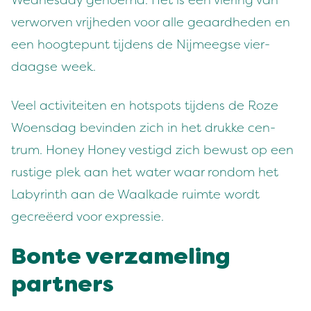
Wednes­day genoemd. Het is een vier­ing van
ver­wor­ven vri­jhe­den voor alle geaard­he­den en
een hoogtepunt tij­dens de Nijmeegse vier­
daagse week.
Veel activiteit­en en hotspots tij­dens de Roze
Woens­dag bevin­den zich in het drukke cen­
trum. Hon­ey Hon­ey ves­tigd zich bewust op een
rustige plek aan het water waar ron­dom het
Labyrinth aan de Waalka­de ruimte wordt
gecreëerd voor expressie.
Bonte verza­mel­ing
partners