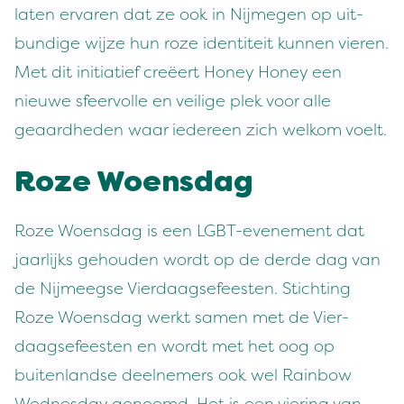
lat­en ervaren dat ze ook in Nijmegen op uit­
bundi­ge wijze hun roze iden­titeit kun­nen vieren.
Met dit ini­ti­atief creëert Hon­ey Hon­ey een
nieuwe sfeer­volle en veilige plek voor alle
geaard­he­den waar iedereen zich welkom voelt.
Roze Woens­dag
Roze Woens­dag is een LGBT-even­e­ment dat
jaar­lijks gehouden wordt op de derde dag van
de Nijmeegse Vier­daagse­feesten. Sticht­ing
Roze Woens­dag werkt samen met de Vier­
daagse­feesten en wordt met het oog op
buiten­landse deel­ne­mers ook wel Rain­bow