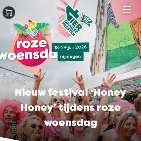
18-24 juli 2026
nijmegen
Nieuw festival ‘Honey
Honey’ tijdens roze
woensdag