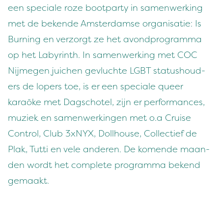
een spe­ciale roze boot­par­ty in samen­werk­ing
met de bek­ende Ams­ter­damse organ­isatie: Is
Burn­ing en ver­zorgt ze het avond­pro­gram­ma
op het Labyrinth. In samen­werk­ing met
COC
Nijmegen juichen gevluchte
LGBT
sta­tushoud­
ers de lop­ers toe, is er een spe­ciale queer
karaōke met Dagscho­tel, zijn er per­for­mances,
muziek en samen­werkin­gen met o.a Cruise
Con­trol, Club
3
xNYX, Doll­house, Col­lec­tief de
Plak, Tut­ti en vele anderen. De komende maan­
den wordt het com­plete pro­gram­ma bek­end
gemaakt.