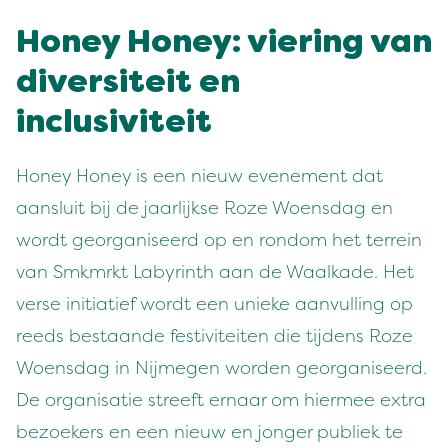
Hon­ey Hon­ey: vier­ing van
diver­siteit en
inclusiviteit
Hon­ey Hon­ey is een nieuw even­e­ment dat
aansluit bij de jaar­lijkse Roze Woens­dag en
wordt geor­gan­iseerd op en ron­dom het ter­rein
van Smkm­rkt Labyrinth aan de Waalka­de. Het
verse ini­ti­atief wordt een unieke aan­vulling op
reeds bestaande fes­tiviteit­en die tij­dens Roze
Woens­dag in Nijmegen wor­den geor­gan­iseerd.
De organ­isatie streeft ernaar om hier­mee extra
bezoek­ers en een nieuw en jonger pub­liek te