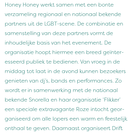
Hon­ey Hon­ey werkt samen met een bonte
verza­mel­ing region­aal en nation­aal bek­ende
part­ners uit de LGBT-scene. De com­bi­natie en
samen­stelling van deze part­ners vormt de
inhoudelijke basis van het even­e­ment. De
organ­isatie hoopt hier­mee een breed geïn­ter­
esseerd pub­liek te bedi­enen. Van vroeg in de
mid­dag tot laat in de avond kun­nen bezoek­ers
geni­eten van dj’s, bands en per­for­mances. Zo
wordt er in samen­werk­ing met de nation­aal
bek­ende Snorel­la en haar organ­isatie
‘
Flikker’
een spe­ciale extrav­a­gante Roze intocht geor­
gan­iseerd om alle lop­ers een warm en feestelijk
onthaal te geven. Daar­naast organ­iseert Drift