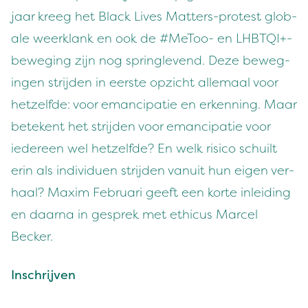
jaar kreeg het Black Lives Mat­ters-protest glob­
ale weerk­lank en ook de #MeToo- en
LHBTQI
+-
beweging zijn nog springlevend. Deze beweg­
in­gen stri­j­den in eerste opzicht alle­maal voor
het­zelfde: voor eman­ci­patie en erken­ning. Maar
betekent het stri­j­den voor eman­ci­patie voor
iedereen wel het­zelfde? En welk risi­co schuilt
erin als indi­viduen stri­j­den vanu­it hun eigen ver­
haal? Max­im Feb­ru­ari geeft een korte inlei­d­ing
en daar­na in gesprek met ethi­cus Mar­cel
Becker.
Inschri­jven