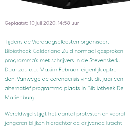
Geplaatst: 10 juli 2020, 14:58 uur
Tij­dens de Vier­daagse­feesten organ­iseert
Bibio­theek Gelder­land Zuid nor­maal gespro­ken
programma’s met schri­jvers in de Stevenskerk.
Daar zou o.a. Max­im Feb­ru­ari eigen­lijk optre­
den. Van­wege de coro­nacri­sis vin­dt dit jaar een
alter­natief pro­gram­ma plaats in Bib­lio­theek De
Mariënburg.
Wereld­wi­jd sti­jgt het aan­tal protesten en vooral
jon­geren blijken hier­achter de dri­jvende kracht