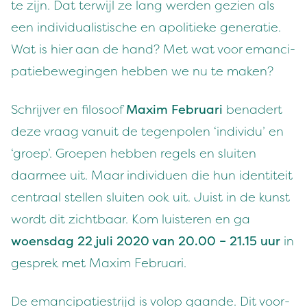
te zijn. Dat ter­wi­jl ze lang wer­den gezien als
een indi­vid­u­al­is­tis­che en apoli­tieke gen­er­atie.
Wat is hier aan de hand? Met wat voor eman­ci­
patiebe­weg­in­gen hebben we nu te maken?
Schri­jver en filosoof
Max­im Feb­ru­ari
benadert
deze vraag vanu­it de tegen­polen
‘
indi­vidu’ en
‘
groep’. Groepen hebben regels en sluiten
daarmee uit. Maar indi­viduen die hun iden­titeit
cen­traal stellen sluiten ook uit. Juist in de kun­st
wordt dit zicht­baar. Kom luis­teren en ga
woens­dag
22
juli
2020
van
20
.
00
–
21
.
15
uur
in
gesprek met Max­im Februari.
De eman­ci­patiestri­jd is volop gaande. Dit voor­