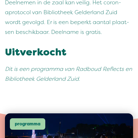
Deel­ne­men in de zaal kan veilig. Het coro­n­
apro­to­col van Bib­lio­theek Gelder­land Zuid
wordt gevol­gd. Er is een beperkt aan­tal plaat­
sen beschik­baar. Deel­name is gratis.
Uitverkocht
Dit is een pro­gram­ma van Rad­boud Reflects en
Bib­lio­theek Gelder­land Zuid
.
programma