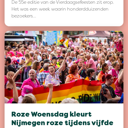
De 55e editie van de Vierdaagsefeesten zit erop.
Het was een week waarin honderdduizenden
bezoekers…
Roze Woensdag kleurt
Nijmegen roze tijdens vijfde