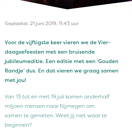
Geplaatst: 21 juni 2019, 11:43 uur
Voor de vijftig­ste keer vieren we de Vier­
daagse­feesten met een bruisende
jubileumedi­tie. Een edi­tie met een
‘
Gouden
Rand­je’ dus. En dat vieren we graag samen
met jou!
Van
13
tot en met
19
juli komen ander­half
miljoen mensen naar Nijmegen om
samen te geni­eten. Weet jij niet waar te
beginnen?