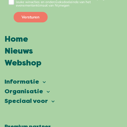
Home
Nieuws
Webshop
Informatie
Vierdaagsefeesten
Organisatie
Onze ambitie
Veelgestelde vragen
Speciaal voor
Partners
Facts & figures
Plattegrond
Vierdaagsefeesten Business
Onze historie
Locaties