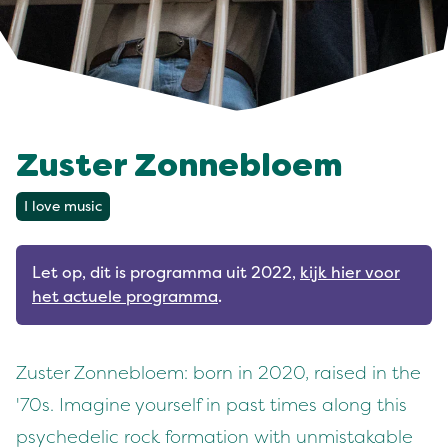
Zuster Zonnebloem
I love music
Let op, dit is programma uit 2022,
kijk hier voor
het actuele programma
.
Zuster Zonnebloem: born in 2020, raised in the
'70s. Imagine yourself in past times along this
psychedelic rock formation with unmistakable