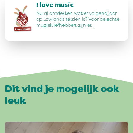
I love music
Nu al ontdekken wat er volgend jaar
op Lowlands te zien is? Voor de echte
muziekliefhebbers zijn er…
Dit vind je mogelijk ook
leuk