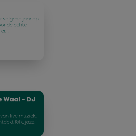
r volgend jaar op
oor de echte
 er…
e Waal - DJ
van live muziek,
tdekt folk, jazz