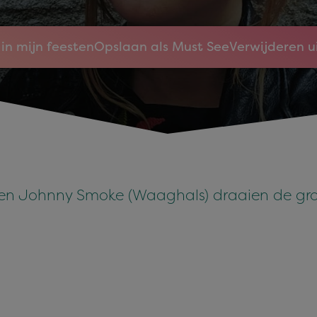
in mijn feesten
Opslaan als Must See
Verwijderen u
 en Johnny Smoke (Waaghals) draaien de groo