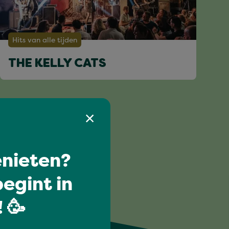
Hits van alle tijden
THE KELLY CATS
nieten?
egint in
 🥳