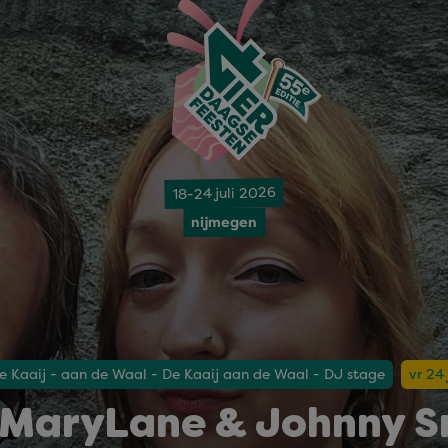
18-24 juli 2026
nijmegen
e Kaaij - aan de Waal - De Kaaij aan de Waal - DJ stage
vr 24
 MaryLane & Johnny 