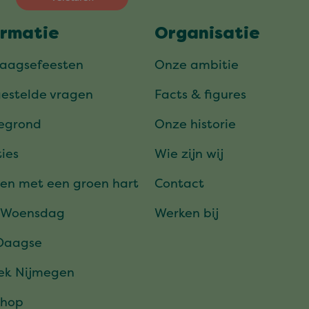
ormatie
Organisatie
daagsefeesten
Onze ambitie
gestelde vragen
Facts & figures
tegrond
Onze historie
ies
Wie zijn wij
en met een groen hart
Contact
 Woensdag
Werken bij
Daagse
ek Nijmegen
hop