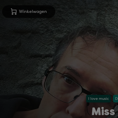
Winkelwagen
I love music
D
Miss