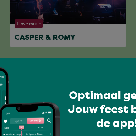
I love music
CASPER & ROMY
Volledig programma
Optimaal ge
Jouw feest b
de app!