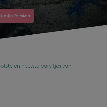
it mijn feesten
tste en heetste pareltjes van