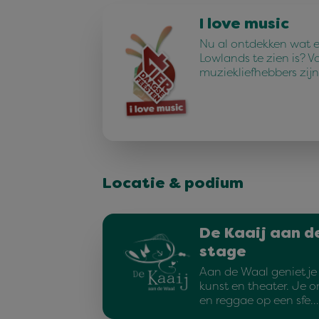
I love music
Nu al ontdekken wat e
Lowlands te zien is? V
muziekliefhebbers zijn
Locatie & podium
De Kaaij aan d
stage
Aan de Waal geniet je 
kunst en theater. Je on
en reggae op een sfe…