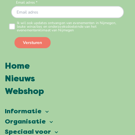
Home
Nieuws
Webshop
Informatie
Vierdaagsefeesten
Organisatie
Onze ambitie
Veelgestelde vragen
Speciaal voor