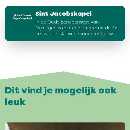
Sint Jacobskapel
In de Oude Benedenstad van
Nijmegen is een kleine kapel uit de 15e
eeuw als historisch monument bew…
Dit vind je mogelijk ook
leuk