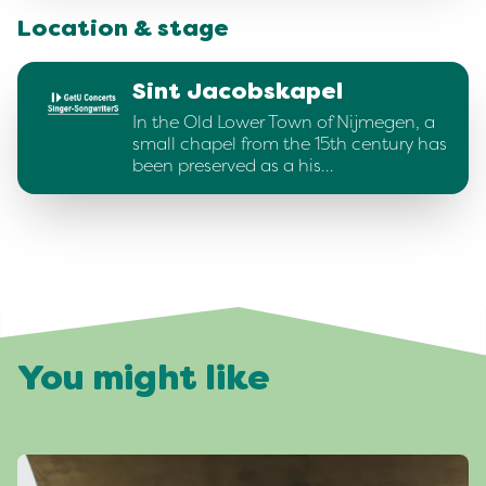
Location & stage
Sint Jacobskapel
In the Old Lower Town of Nijmegen, a
small chapel from the 15th century has
been preserved as a his…
You might like