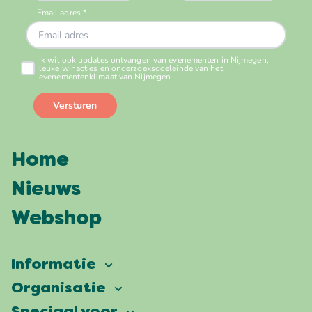
Home
Nieuws
Webshop
Informatie
Vierdaagsefeesten
Organisatie
Onze ambitie
Veelgestelde vragen