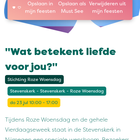
Opslaan in
Opslaan als
Verwijderen uit
mijn feesten
Must See
mijn feesten
"Wat betekent liefde
voor jou?"
Stichting Roze Woensdag
Stevenskerk - Stevenskerk - Roze Woensdag
do 23 jul 10:00 - 17:00
Tijdens Roze Woensdag en de gehele
Vierdaagseweek staat in de Stevenskerk in
Nijmegen een speciale wensboom. Bezoekers