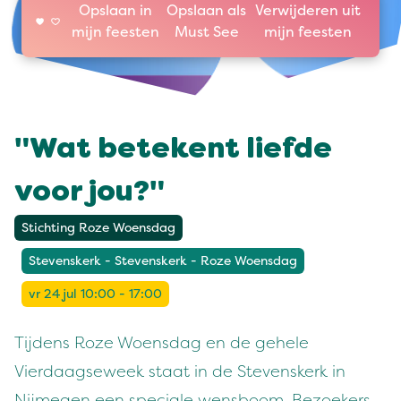
Opslaan in
Opslaan als
Verwijderen uit
mijn feesten
Must See
mijn feesten
"Wat betekent liefde
voor jou?"
Stichting Roze Woensdag
Stevenskerk - Stevenskerk - Roze Woensdag
vr 24 jul 10:00 - 17:00
Tijdens Roze Woensdag en de gehele
Vierdaagseweek staat in de Stevenskerk in
Nijmegen een speciale wensboom. Bezoekers